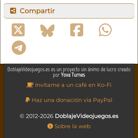
Compartir
DoblajeVideojuegos.es es un proyecto sin ánimo de lucro creado
por
Yova Turnes
Invítame a un café en Ko-Fi
Haz una donación vía PayPal
© 2012-2026
DoblajeVideojuegos.es
Sobre la web