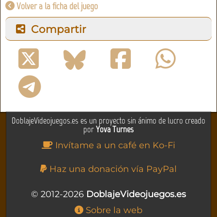
Volver a la ficha del juego
Compartir
DoblajeVideojuegos.es es un proyecto sin ánimo de lucro creado
por
Yova Turnes
Invítame a un café en Ko-Fi
Haz una donación vía PayPal
© 2012-2026
DoblajeVideojuegos.es
Sobre la web