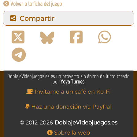
Volver a la ficha del juego
Compartir
DoblajeVideojuegos.es es un proyecto sin ánimo de lucro creado
por
Yova Turnes
Invítame a un café en Ko-Fi
Haz una donación vía PayPal
© 2012-2026
DoblajeVideojuegos.es
Sobre la web