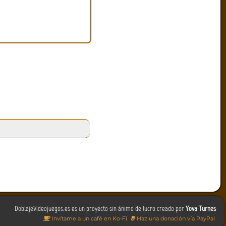
DoblajeVideojuegos.es es un proyecto sin ánimo de lucro creado por
Yova Turnes
Invítame a un café en Ko-Fi
Haz una donación vía PayPal