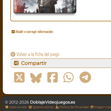
Añadir o corregir información
Volver a la ficha del juego
Compartir
© 2012-2026
DoblajeVideojuegos.es
Sobre la web
Quienes somos
Política de Privacidad
Imagen corp