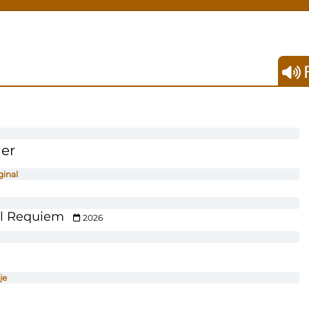
F
er
ginal
il Requiem
2026
je