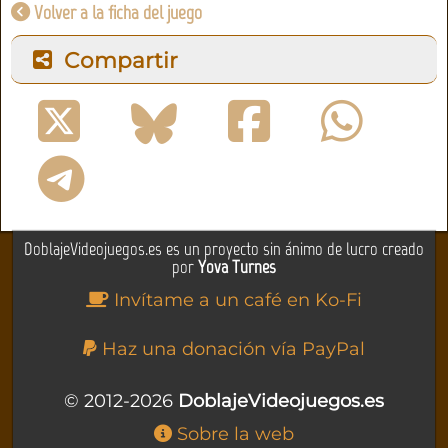
Volver a la ficha del juego
Compartir
DoblajeVideojuegos.es es un proyecto sin ánimo de lucro creado
por
Yova Turnes
Invítame a un café en Ko-Fi
Haz una donación vía PayPal
© 2012-2026
DoblajeVideojuegos.es
Sobre la web