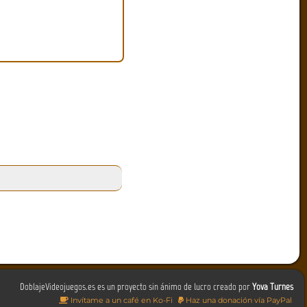
DoblajeVideojuegos.es es un proyecto sin ánimo de lucro creado por
Yova Turnes
Invítame a un café en Ko-Fi
Haz una donación vía PayPal