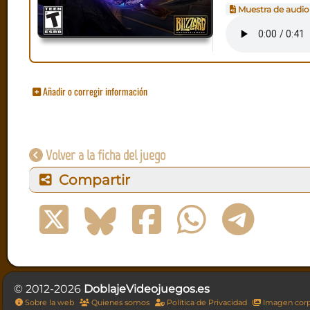
Muestra de audio
Añadir o corregir información
Volver a la ficha del juego
Compartir
© 2012-2026
DoblajeVideojuegos.es
Sobre la web
Quienes somos
Política de Privacidad
Imagen corp