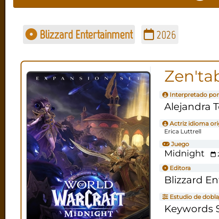
Blizzard Entertainment
2026
Zen'ta
Interpretado por
Alejandra T
Actriz idioma ori
Erica Luttrell
Juego
Midnight
Editora
Blizzard E
Estudio de dobla
Keywords S