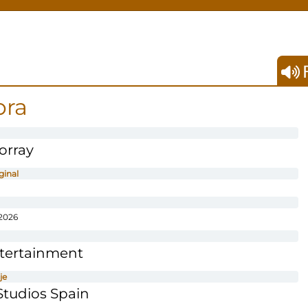
F
bra
orray
ginal
2026
ntertainment
je
tudios Spain