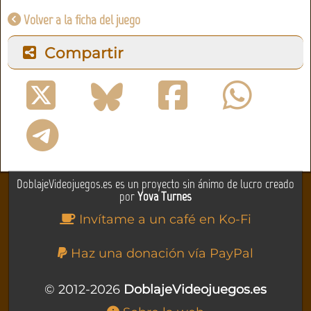
Volver a la ficha del juego
Compartir
DoblajeVideojuegos.es es un proyecto sin ánimo de lucro creado
por
Yova Turnes
Invítame a un café en Ko-Fi
Haz una donación vía PayPal
© 2012-2026
DoblajeVideojuegos.es