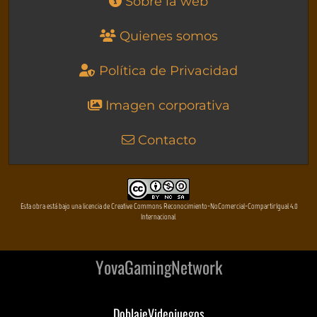
Sobre la web
Quienes somos
Política de Privacidad
Imagen corporativa
Contacto
Esta obra está bajo una licencia de Creative Commons Reconocimiento-NoComercial-CompartirIgual 4.0
Internacional
YovaGamingNetwork
DoblajeVideojuegos