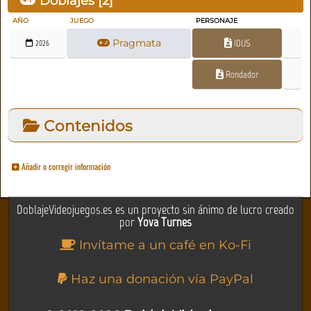
Doblajes [
2
]
AÑO
JUEGO
PERSONAJE
Pragmata
IDUS
2026
Rondador
Contenidos
Añadir o corregir información
DoblajeVideojuegos.es es un proyecto sin ánimo de lucro creado
por
Yova Turnes
Invítame a un café en Ko-Fi
Haz una donación vía PayPal