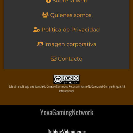
Sobre la web
Quienes somos
Política de Privacidad
Imagen corporativa
Contacto
Esta obra está bajo una licencia de Creative Commons Reconocimiento-NoComercial-CompartirIgual 4.0
Internacional
YovaGamingNetwork
DoblajeVideojuegos