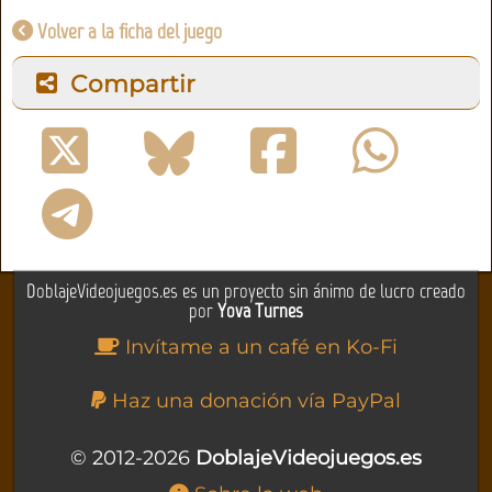
Volver a la ficha del juego
Compartir
DoblajeVideojuegos.es es un proyecto sin ánimo de lucro creado
por
Yova Turnes
Invítame a un café en Ko-Fi
Haz una donación vía PayPal
© 2012-2026
DoblajeVideojuegos.es