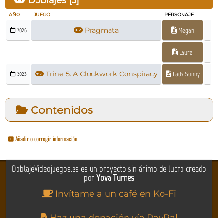
Doblajes [
3
]
AÑO
JUEGO
PERSONAJE
Pragmata
Megan
2026
Laura
Trine 5: A Clockwork Conspiracy
Lady Sunny
2023
Contenidos
Añadir o corregir información
DoblajeVideojuegos.es es un proyecto sin ánimo de lucro creado
por
Yova Turnes
Invítame a un café en Ko-Fi
Haz una donación vía PayPal