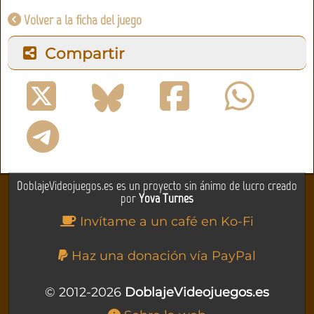
Volver a la ficha del juego
Compartir
DoblajeVideojuegos.es es un proyecto sin ánimo de lucro creado
por
Yova Turnes
Invítame a un café en Ko-Fi
Haz una donación vía PayPal
© 2012-2026
DoblajeVideojuegos.es