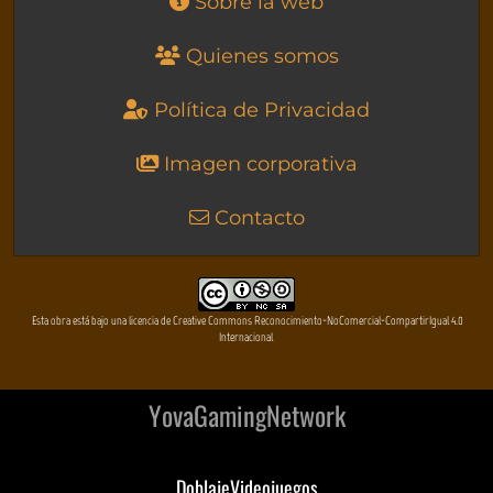
Sobre la web
Quienes somos
Política de Privacidad
Imagen corporativa
Contacto
Esta obra está bajo una licencia de Creative Commons Reconocimiento-NoComercial-CompartirIgual 4.0
Internacional
YovaGamingNetwork
DoblajeVideojuegos