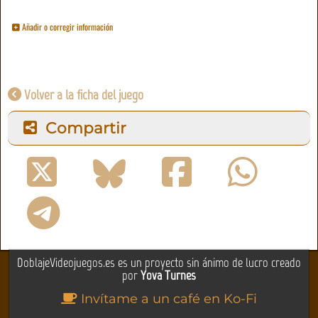
Añadir o corregir información
Volver a la ficha del juego
Compartir
DoblajeVideojuegos.es es un proyecto sin ánimo de lucro creado
por
Yova Turnes
Invítame a un café en Ko-Fi