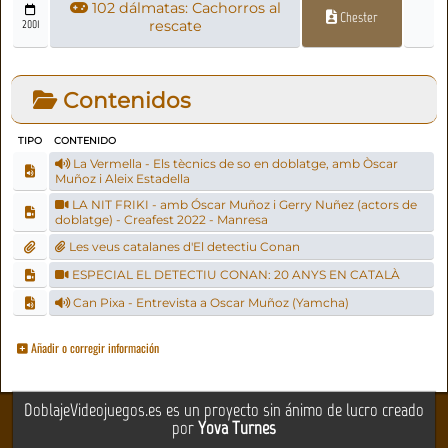
102 dálmatas: Cachorros al
Chester
2001
rescate
Contenidos
TIPO
CONTENIDO
La Vermella - Els tècnics de so en doblatge, amb Òscar
Muñoz i Aleix Estadella
LA NIT FRIKI - amb Óscar Muñoz i Gerry Nuñez (actors de
doblatge) - Creafest 2022 - Manresa
Les veus catalanes d'El detectiu Conan
ESPECIAL EL DETECTIU CONAN: 20 ANYS EN CATALÀ
Can Pixa - Entrevista a Oscar Muñoz (Yamcha)
Añadir o corregir información
DoblajeVideojuegos.es es un proyecto sin ánimo de lucro creado
por
Yova Turnes