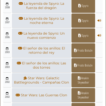
La leyenda de Spyro: La
Spyro
2008
fuerza del dragón
La leyenda de Spyro: La
Spyro
2007
noche eterna
La leyenda de Spyro: Un
Spyro
2006
nuevo comienzo
El señor de los anillos: El
Frodo Bolsón
2003
retorno del rey
El señor de los anillos: Las
Frodo Bolsón
2003
dos torres
Star Wars: Galactic
Anakin
2002
Battlegrounds - Campañas Clon
Skywalker
Anakin
Star Wars: Las Guerras Clon
2002
Skywalker