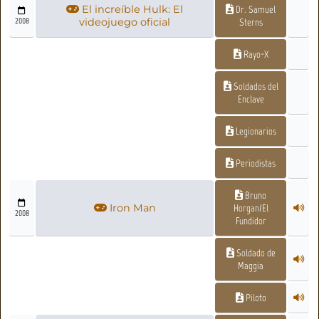
El increíble Hulk: El
Dr. Samuel
2008
videojuego oficial
Sterns
Rayo-X
Soldados del
Enclave
Legionarios
Periodistas
Bruno
Iron Man
Horgan/El
2008
Fundidor
Soldado de
Maggia
Piloto