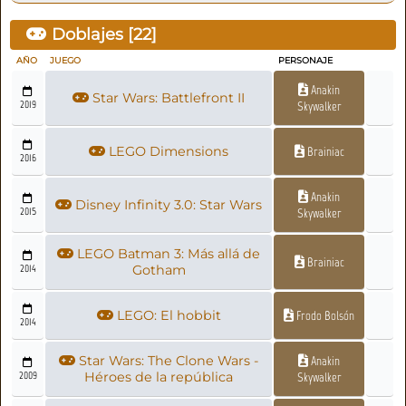
Doblajes [
22
]
AÑO
JUEGO
PERSONAJE
Anakin
Star Wars: Battlefront II
2019
Skywalker
LEGO Dimensions
Brainiac
2016
Anakin
Disney Infinity 3.0: Star Wars
2015
Skywalker
LEGO Batman 3: Más allá de
Brainiac
2014
Gotham
LEGO: El hobbit
Frodo Bolsón
2014
Star Wars: The Clone Wars -
Anakin
2009
Héroes de la república
Skywalker