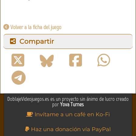
Volver a la ficha del juego
Compartir
DoblajeVideojuegos.es es un proyecto sin ánimo de lucro creado
por
Yova Turnes
Invítame a un café en Ko-Fi
Haz una donación vía PayPal