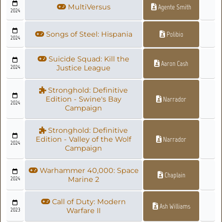
MultiVersus
Agente Smith
2024
Songs of Steel: Hispania
Polibio
2024
Suicide Squad: Kill the
Aaron Cash
2024
Justice League
Stronghold: Definitive
Edition - Swine's Bay
Narrador
2024
Campaign
Stronghold: Definitive
Edition - Valley of the Wolf
Narrador
2024
Campaign
Warhammer 40,000: Space
Chaplain
2024
Marine 2
Call of Duty: Modern
Ash Williams
2023
Warfare II