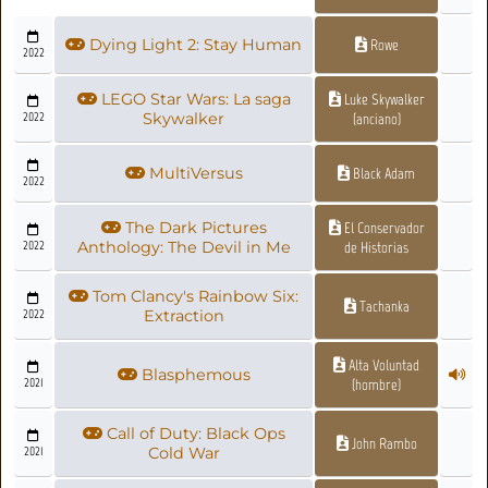
Dying Light 2: Stay Human
Rowe
2022
LEGO Star Wars: La saga
Luke Skywalker
2022
Skywalker
(anciano)
MultiVersus
Black Adam
2022
The Dark Pictures
El Conservador
2022
Anthology: The Devil in Me
de Historias
Tom Clancy's Rainbow Six:
Tachanka
2022
Extraction
Alta Voluntad
Blasphemous
2021
(hombre)
Call of Duty: Black Ops
John Rambo
2021
Cold War