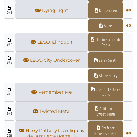
Dying Light
Dr. Camden
2015
Spike
Thorin Escudo de
LEGO: El hobbit
2014
Roble
LEGO City Undercover
Barry Smith
2013
Shaky Harry
Charles Cartier-
Remember Me
2013
Wells
Artillero de
Twisted Metal
2012
Sweet Tooth
Profesor
Harry Potter y las reliquias
Severus Snape
2011
de la muerte (Parte 2)