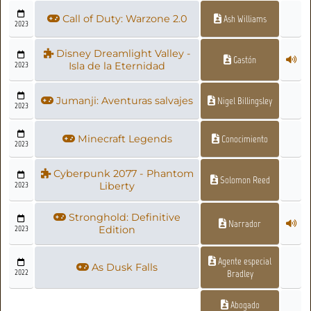
Call of Duty: Warzone 2.0
Ash Williams
2023
Disney Dreamlight Valley -
Gastón
2023
Isla de la Eternidad
Jumanji: Aventuras salvajes
Nigel Billingsley
2023
Minecraft Legends
Conocimiento
2023
Cyberpunk 2077 - Phantom
Solomon Reed
2023
Liberty
Stronghold: Definitive
Narrador
2023
Edition
Agente especial
As Dusk Falls
2022
Bradley
Abogado