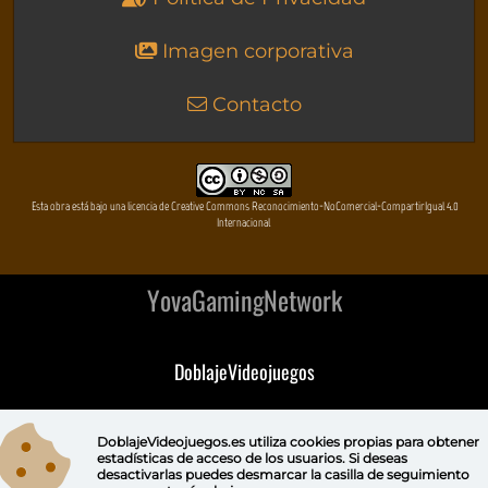
Imagen corporativa
Contacto
Esta obra está bajo una licencia de Creative Commons Reconocimiento-NoComercial-CompartirIgual 4.0
Internacional
YovaGamingNetwork
DoblajeVideojuegos
DeVuego
DoblajeVideojuegos.es utiliza
cookies propias
para obtener
estadísticas de acceso de los usuarios. Si deseas
DeVuego GAL
desactivarlas puedes
desmarcar la casilla de seguimiento