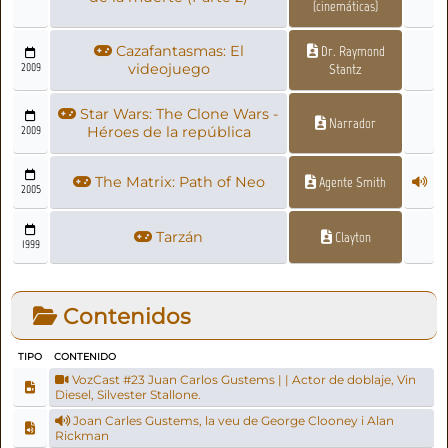
(cinemáticas)
Cazafantasmas: El
Dr. Raymond
2009
videojuego
Stantz
Star Wars: The Clone Wars -
Narrador
2009
Héroes de la república
The Matrix: Path of Neo
Agente Smith
2005
Tarzán
Clayton
1999
Contenidos
TIPO
CONTENIDO
VozCast #23 Juan Carlos Gustems | | Actor de doblaje, Vin
Diesel, Silvester Stallone.
Joan Carles Gustems, la veu de George Clooney i Alan
Rickman