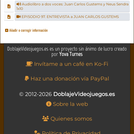
Audiolibro a dos voces: Juan Carlos Gustems y Neus Sendra
1x10
EPISODIO 97. ENTREVISTA a JUAN CARLOS GUSTEMS
Añadir o corregir información
DoblajeVideojuegos.es es un proyecto sin ánimo de lucro creado
por
Yova Turnes
Invítame a un café en Ko-Fi
Haz una donación vía PayPal
© 2012-2026
DoblajeVideojuegos.es
Sobre la web
Quienes somos
Política de Privacidad