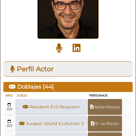
Perfil Actor
Doblajes [
44
]
AÑO
JUEGO
PERSONAJE
Resident Evil Requiem
Nathan Dempsey
2026
Jurassic World Evolution 3
Dr. Ian Malcolm
2025