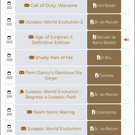
Call of Duty: Warzone
John Rambo
2021
Jurassic World Evolution 2
Dr. Ian Malcolm
2021
Age of Empires II:
Narrador de
2020
Definitive Edition
Alarico (Ataúlfo)
Shady Part of Me
El Otro
2020
Tom Clancy's Rainbow Six:
Tachanka
2020
Siege
Jurassic World Evolution -
Dr. Ian Malcolm
2019
Regreso a Jurassic Park
Team Sonic Racing
Comentarista
2019
Jurassic World Evolution
Dr. Ian Malcolm
2018