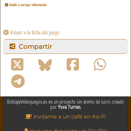
Añadir o corregir información
Volver a la ficha del juego
Compartir
DoblajeVideojuegos.es es un proyecto sin ánimo de lucro creado
por
Yova Turnes
Invítame a un café en Ko-Fi