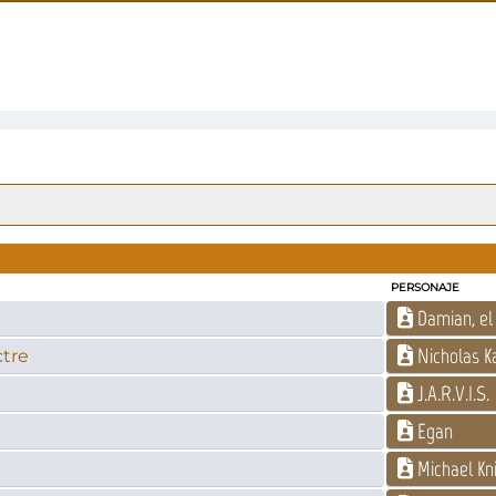
PERSONAJE
Damian, el 
Nicholas 
ctre
J.A.R.V.I.S.
Egan
Michael Kn