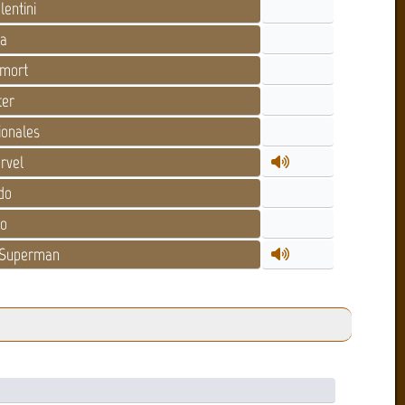
entini
la
emort
ter
ionales
rvel
do
o
/Superman