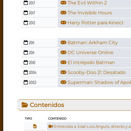
2017
The Evil Within 2
2017
The Invisible Hours
2012
Harry Potter para Kinect
2011
Batman: Arkham City
2011
DC Universe Online
2010
El intrépido Batman
2004
Scooby-Doo 2!: Desatado
2002
Superman: Shadow of Apok
Contenidos
TIPO
CONTENIDO
Entrevista a José Luis Angulo, directo y 