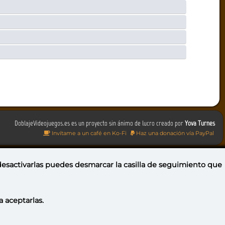
DoblajeVideojuegos.es es un proyecto sin ánimo de lucro creado por
Yova Turnes
Invítame a un café en Ko-Fi
Haz una donación vía PayPal
 desactivarlas puedes
desmarcar la casilla de seguimiento
que
a aceptarlas.
Portugal