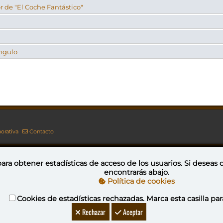
 de "El Coche Fantástico"
Angulo
orativa
Contacto
ara obtener estadísticas de acceso de los usuarios. Si deseas
encontrarás abajo.
Esta obra está bajo una licencia de Creative Commons Reconocimiento-NoComercial-CompartirIgual 4.0 Internacional
Política de cookies
Cookies de estadísticas rechazadas. Marca esta casilla par
YovaGamingNetwork
Rechazar
Aceptar
ideojuegos
DeVuego
DeVuego GAL
DeVuego LATAM
DeVuego 