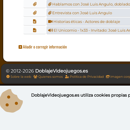
Hablamos con José Luis Angulo, doblador
Entrevista con José Luis Angulo
Historias éticas - Actores de doblaje
El Unicornio - 1x33 - Invitado: José Luis 
Añadir o corregir información
© 2012-2026
DoblajeVideojuegos.es
Sobre la web
Quienes somos
Política de Privacidad
Imagen corp
DoblajeVideojuegos.es utiliza
cookies propias
p
DoblajeV