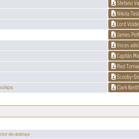
Stefano Val
Nikola Tes
Lord Vold
James Pot
Voces adic
Capitán Ma
Red Torna
Scooby-Do
Clark Kent
olips
actor de doblaje