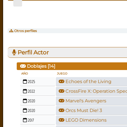
Otros perfiles
Perfil Actor
Doblajes [
14
]
AÑO
JUEGO
2025
Echoes of the Living
2022
CrossFire X: Operation Spe
2020
Marvel's Avengers
2020
Orcs Must Die! 3
2017
LEGO Dimensions