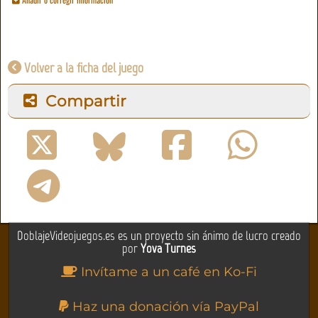
Volver a la ficha del juego
Compartir
DoblajeVideojuegos.es es un proyecto sin ánimo de lucro creado
por
Yova Turnes
Invítame a un café en Ko-Fi
Haz una donación vía PayPal