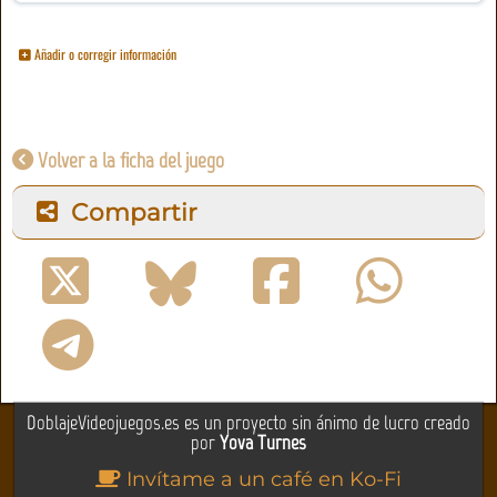
Añadir o corregir información
Volver a la ficha del juego
Compartir
DoblajeVideojuegos.es es un proyecto sin ánimo de lucro creado
por
Yova Turnes
Invítame a un café en Ko-Fi