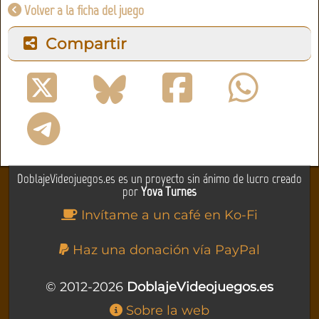
Volver a la ficha del juego
Compartir
DoblajeVideojuegos.es es un proyecto sin ánimo de lucro creado
por
Yova Turnes
Invítame a un café en Ko-Fi
Haz una donación vía PayPal
© 2012-2026
DoblajeVideojuegos.es
Sobre la web