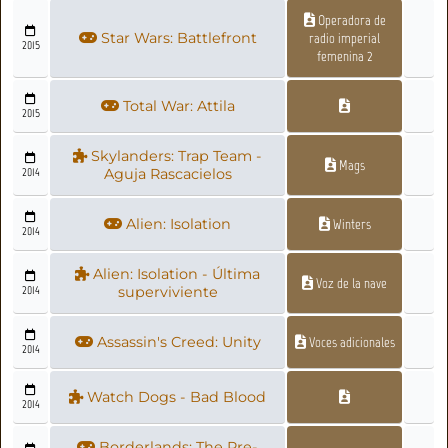
Operadora de
Star Wars: Battlefront
radio imperial
2015
femenina 2
Total War: Attila
2015
Skylanders: Trap Team -
Mags
2014
Aguja Rascacielos
Alien: Isolation
Winters
2014
Alien: Isolation - Última
Voz de la nave
2014
superviviente
Assassin's Creed: Unity
Voces adicionales
2014
Watch Dogs - Bad Blood
2014
Borderlands: The Pre-