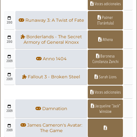
Voces adicionales
Palmer
Runaway 3: A Twist of Fate
2010
(Tarántula)
Borderlands - The Secret
Athena
2010
Armory of General Knoxx
Baronesa
Anno 1404
2009
Constanza Zanchi
Fallout 3 - Broken Steel
Sarah Lions
2009
Voces adicionales
Jacqueline "Jack"
Damnation
2009
Winslow
James Cameron's Avatar:
2009
The Game