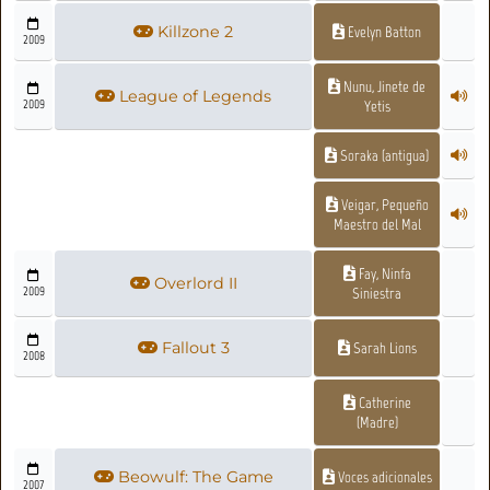
Killzone 2
Evelyn Batton
2009
Nunu, Jinete de
League of Legends
2009
Yetis
Soraka (antigua)
Veigar, Pequeño
Maestro del Mal
Fay, Ninfa
Overlord II
2009
Siniestra
Fallout 3
Sarah Lions
2008
Catherine
(Madre)
Beowulf: The Game
Voces adicionales
2007