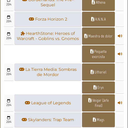
Athena
2014
Sequel
Forza Horizon 2
A.N.N.A
2014
HearthStone: Heroes of
Maestra de dolor
2014
Warcraft - Goblins vs. Gnomos
Pequeña
exorcista
La Tierra Media: Sombras
Lithariel
2014
de Mordor
Eryn
Veigar (Jefe
League of Legends
2014
Final)
Skylanders: Trap Team
Mags
2014