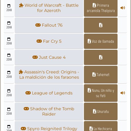
World of Warcraft - Battle
Primera
2018
for Azeroth
arcanista Thalyssra
Fallout 76
2018
Far Cry 5
Voz de llamada
2018
Just Cause 4
2018
Assassin's Creed: Origins -
Tahemet
2018
La maldición de los faraones
Nunu, Un niño y
League of Legends
2018
su Yeti
Shadow of the Tomb
Unuratu
2018
Raider
Spyro Reignited Trilogy
La Hechicera
2018