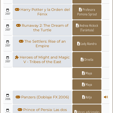
Harry Potter y la Orden del
Profesora
2007
Fénix
Pomona Sprout
Runaway 2: The Dream of
Andrea Hickock
2007
the Turtle
(Tarántula)
The Settlers: Rise of an
Lady Alandra
2007
Empire
Heroes of Might and Magic
Ornella
2007
V - Tribes of the East
Maya
Maya
Panzers (Doblaje FX 2006)
Katja
2006
Prince of Persia: Las dos
Voces adicionales