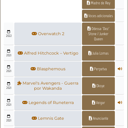
Madre de Rey
Voces adicionales
Odessa 'Dez'
Overwatch 2
Stone / Junker
2022
Queen
Alfred Hitchcock – Vertigo
Julia Lomas
2021
Blasphemous
Perpetva
2021
Marvel's Avengers - Guerra
Okoye
2021
por Wakanda
Legends of Runeterra
Veigar
2021
Lemnis Gate
Anunciante
2021