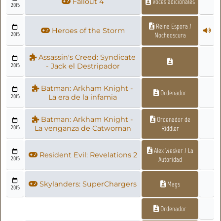
Fallout 4
Voces adicionales
2015
Reina Espora /
Heroes of the Storm
2015
Nocheoscura
Assassin's Creed: Syndicate
2015
- Jack el Destripador
Batman: Arkham Knight -
Ordenador
2015
La era de la infamia
Batman: Arkham Knight -
Ordenador de
2015
La venganza de Catwoman
Riddler
Alex Wesker / La
Resident Evil: Revelations 2
2015
Autoridad
Skylanders: SuperChargers
Mags
2015
Ordenador