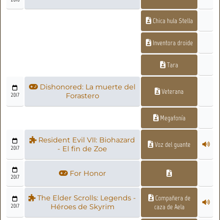
Chica hula Stella
Inventora droide
Tara
Dishonored: La muerte del
Veterana
2017
Forastero
Megafonía
Resident Evil VII: Biohazard
Voz del guante
2017
- El fin de Zoe
For Honor
2017
The Elder Scrolls: Legends -
Compañera de
2017
Héroes de Skyrim
caza de Aela