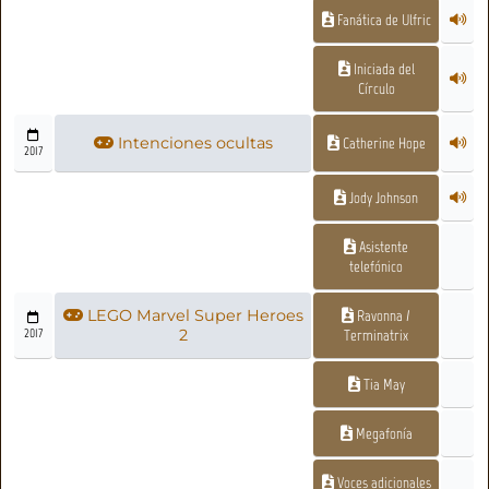
Fanática de Ulfric
Iniciada del
Círculo
Intenciones ocultas
Catherine Hope
2017
Jody Johnson
Asistente
telefónico
LEGO Marvel Super Heroes
Ravonna /
2017
2
Terminatrix
Tia May
Megafonía
Voces adicionales