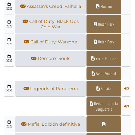
Assassin’s Creed: Valhalla
Modron
2020
Call of Duty: Black Ops
Helen Park
2020
Cold War
Call of Duty: Warzone
Helen Park
2020
Demon's Souls
Yuria, la bruja
2020
Selen Vinland
Legends of Runeterra
Soraka
2020
Redentora de la
Vanguardia
Mafia: Edición definitiva
2020