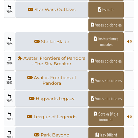
Star Wars Outlaws
Esmelle
2024
Voces adicionales
Instrucciones
Stellar Blade
2024
iniciales
Avatar: Frontiers of Pandora
Voces adicionales
2024
- The Sky Breaker
Avatar: Frontiers of
Voces adicionales
2023
Pandora
Hogwarts Legacy
Voces adicionales
2023
Soraka (Viaje
League of Legends
2023
inmortal)
Park Beyond
Izzy Dillard
2023