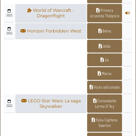
World of Warcraft -
Primera
2022
Dragonflight
arcanista Thalyssra
Horizon Forbidden West
Belna
2022
Jelda
Jia
Marsa
Voces adicionales
LEGO Star Wars: La saga
Comandante
2022
Skywalker
Larma D’Acy
Falsa Capitana
Swarton