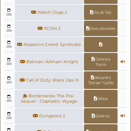
Watch Dogs 2
Voz de Tidis
2016
XCOM 2
Voces adicionales
2016
Assassin's Creed: Syndicate
2015
Camarera
Batman: Arkham Knight
2015
Sharon
Alessandra
Call of Duty: Black Ops III
2015
"Outrider" Castillo
Borderlands: The Pre-
Athena
2015
Sequel - Claptastic Voyage
Dungeons 2
Guludruul
2015