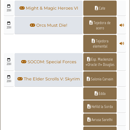
Might & Magic Heroes VI
Cate
2011
Tejedora de
Orcs Must Die!
2011
acero
Tejedora
elemental
Esp. Mackenzie
SOCOM: Special Forces
2011
«Oracle 17» Douglas
The Elder Scrolls V: Skyrim
Salonia Carvain
2011
Edda
Hefild la Sorda
Avrusa Sarethi