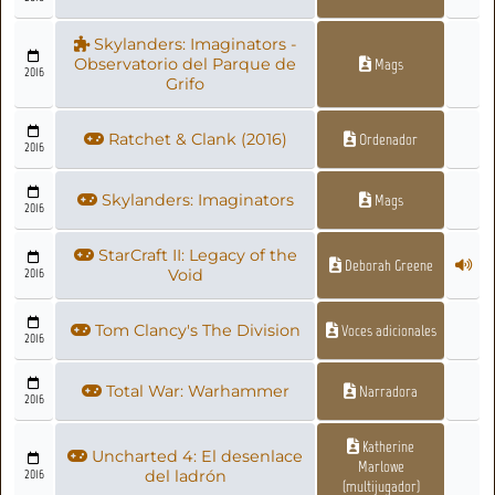
Skylanders: Imaginators -
Observatorio del Parque de
Mags
2016
Grifo
Ratchet & Clank (2016)
Ordenador
2016
Skylanders: Imaginators
Mags
2016
StarCraft II: Legacy of the
Deborah Greene
2016
Void
Tom Clancy's The Division
Voces adicionales
2016
Total War: Warhammer
Narradora
2016
Katherine
Uncharted 4: El desenlace
Marlowe
2016
del ladrón
(multijugador)