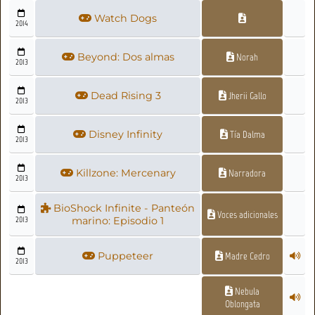
Watch Dogs
2014
Beyond: Dos almas
Norah
2013
Dead Rising 3
Jherii Gallo
2013
Disney Infinity
Tía Dalma
2013
Killzone: Mercenary
Narradora
2013
BioShock Infinite - Panteón
Voces adicionales
2013
marino: Episodio 1
Puppeteer
Madre Cedro
2013
Nebula
Oblongata