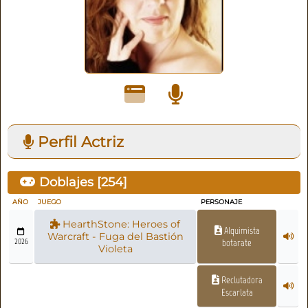
Perfil Actriz
Doblajes [
254
]
AÑO
JUEGO
PERSONAJE
HearthStone: Heroes of
Alquimista
Warcraft - Fuga del Bastión
2026
botarate
Violeta
Reclutadora
Escarlata