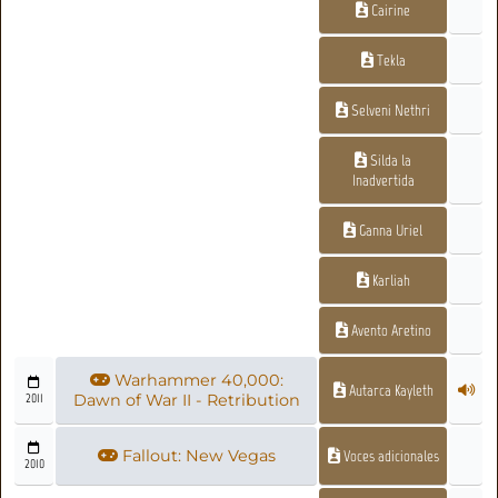
Cairine
Tekla
Selveni Nethri
Silda la
Inadvertida
Ganna Uriel
Karliah
Avento Aretino
Warhammer 40,000:
Autarca Kayleth
2011
Dawn of War II - Retribution
Fallout: New Vegas
Voces adicionales
2010