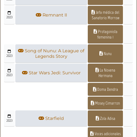
Jefa médica del
Remnant II
2023
Sanatorio Morrow
Protagonista
femenina 1
Song of Nunu: A League of
Nunu
2023
Legends Story
La Novena
Star Wars Jedi: Survivor
2023
Hermana
Doma Dendra
Mosey Cimarron
Starfield
Zola Adisa
2023
Voces adicionales