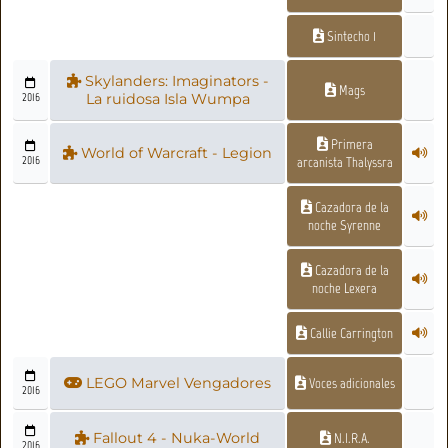
Sintecho 1
Skylanders: Imaginators -
Mags
2016
La ruidosa Isla Wumpa
Primera
World of Warcraft - Legion
2016
arcanista Thalyssra
Cazadora de la
noche Syrenne
Cazadora de la
noche Lexera
Callie Carrington
LEGO Marvel Vengadores
Voces adicionales
2016
Fallout 4 - Nuka-World
N.I.R.A.
2016