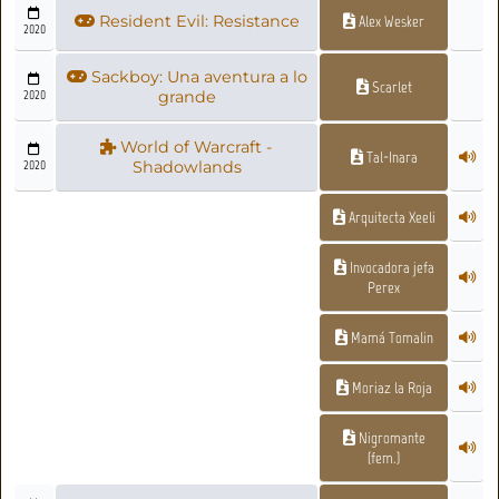
Resident Evil: Resistance
Alex Wesker
2020
Sackboy: Una aventura a lo
Scarlet
2020
grande
World of Warcraft -
Tal-Inara
2020
Shadowlands
Arquitecta Xeeli
Invocadora jefa
Perex
Mamá Tomalin
Moriaz la Roja
Nigromante
(fem.)