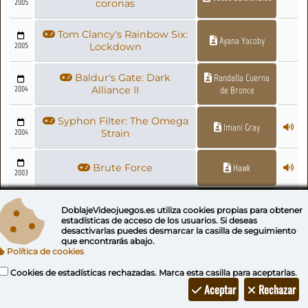
2005
coronas
Tom Clancy's Rainbow Six:
Ayana Yacoby
2005
Lockdown
Baldur's Gate: Dark
Randalla Cuerna
2004
Alliance II
de Bronce
Syphon Filter: The Omega
Imani Gray
2004
Strain
Brute Force
Hawk
2003
Indiana Jones y la tumba
Gemela Feng 1
DoblajeVideojuegos.es utiliza
cookies propias
para obtener
2003
del emperador
estadísticas de acceso de los usuarios. Si deseas
desactivarlas puedes
desmarcar la casilla de seguimiento
que encontrarás abajo.
Dungeon Siege - Legends
Jharmaya
Política de cookies
2003
of Aranna
Cookies de estadísticas rechazadas. Marca esta casilla para aceptarlas.
Aceptar
Rechazar
Mheagan