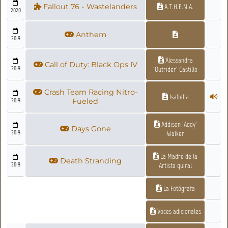
Fallout 76 - Wastelanders
A.T.H.E.N.A.
2020
Anthem
2019
Alessandra
Call of Duty: Black Ops IV
2019
'Outrider' Castillo
Crash Team Racing Nitro-
Isabella
2019
Fueled
Addison 'Addy'
Days Gone
2019
Walker
La Madre de la
Death Stranding
2019
Artista quiral
La Fotógrafa
Voces adicionales