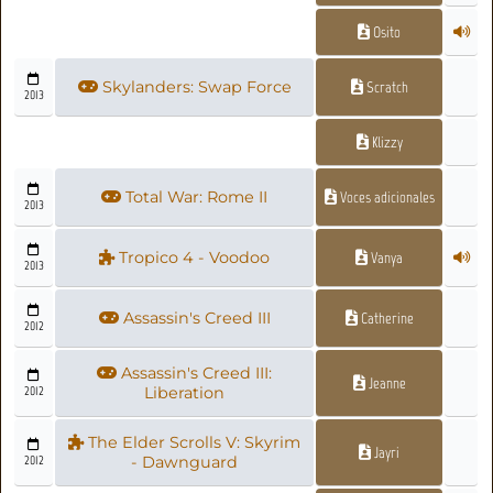
Osito
Skylanders: Swap Force
Scratch
2013
Klizzy
Total War: Rome II
Voces adicionales
2013
Tropico 4 - Voodoo
Vanya
2013
Assassin's Creed III
Catherine
2012
Assassin's Creed III:
Jeanne
2012
Liberation
The Elder Scrolls V: Skyrim
Jayri
2012
- Dawnguard