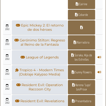
Cairine
Cobarde
Epic Mickey 2: El retorno
2012
de dos héroes
Gerónimo Stilton: Regreso
Narradora
2012
al Reino de la Fantasía
Soraka, Hija de
League of Legends
2012
las Estrellas
Tropico 4 - Modern Times
Sunny Flowers
2012
(Doblaje Kalypso Media)
Resident Evil: Operation
Karena 'Lupo'
2012
Raccoon City
LesProux
Resident Evil: Revelations
Presentadora
2012