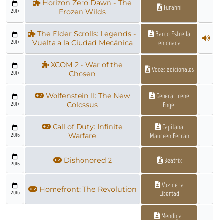
Horizon Zero Dawn - The
Furahni
2017
Frozen Wilds
The Elder Scrolls: Legends -
Bardo Estrella
2017
Vuelta a la Ciudad Mecánica
entonada
XCOM 2 - War of the
Voces adicionales
2017
Chosen
Wolfenstein II: The New
General Irene
2017
Colossus
Engel
Call of Duty: Infinite
Capitana
2016
Warfare
Maureen Ferran
Dishonored 2
Beatrix
2016
Voz de la
Homefront: The Revolution
2016
Libertad
Mendiga 1