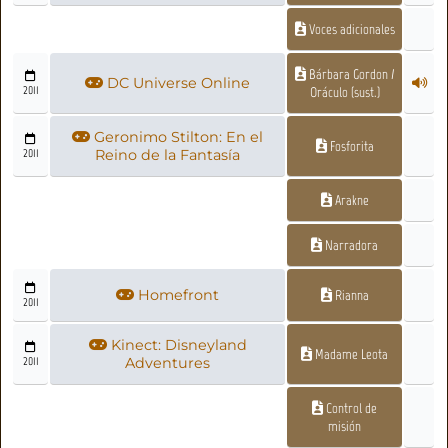
Voces adicionales
Bárbara Gordon /
DC Universe Online
2011
Oráculo (sust.)
Geronimo Stilton: En el
Fosforita
2011
Reino de la Fantasía
Arakne
Narradora
Homefront
Rianna
2011
Kinect: Disneyland
Madame Leota
2011
Adventures
Control de
misión