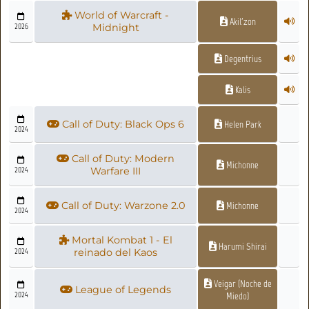
World of Warcraft -
Akil'zon
2026
Midnight
Degentrius
Kalis
Call of Duty: Black Ops 6
Helen Park
2024
Call of Duty: Modern
Michonne
2024
Warfare III
Call of Duty: Warzone 2.0
Michonne
2024
Mortal Kombat 1 - El
Harumi Shirai
2024
reinado del Kaos
Veigar (Noche de
League of Legends
2024
Miedo)