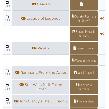
Gears 5
Iris
2019
Soraka (Guerrera
League of Legends
2019
del Orden)
Soraka (Heraldo
del Caos)
Rage 2
Loosum Hagar
2019
Voces adicionales
Remnant: From the Ashes
Voz 2 (mujer)
2019
Star Wars Jedi: Fallen
La Novena
2019
Order
Hermana
Tom Clancy's The Division 2
Emeline Shaw
2019