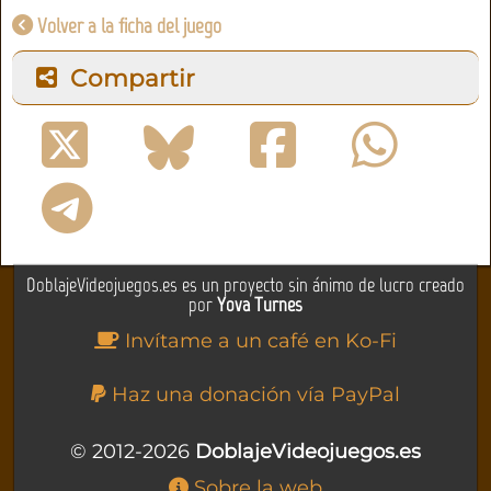
Volver a la ficha del juego
Compartir
DoblajeVideojuegos.es es un proyecto sin ánimo de lucro creado
por
Yova Turnes
Invítame a un café en Ko-Fi
Haz una donación vía PayPal
© 2012-2026
DoblajeVideojuegos.es
Sobre la web