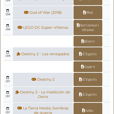
2018
God of War (2018)
Modi
2018
Kent Clarkson /
LEGO DC Súper-Villanos
2018
Ultraman
Bizarro
Destiny 2 - Los renegados
El Espectro
2018
Cayde-6
Destiny 2
El Espectro
2017
Destiny 2 - La maldición de
El Espectro
2017
Osiris
La Tierra Media: Sombras
Isildur
2017
de guerra