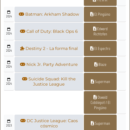
Batman: Arkham Shadow
El Pingüino
2024
Edward
Call of Duty: Black Ops 6
2024
Richtofen
Destiny 2 - La forma final
El Espectro
2024
Nick Jr. Party Adventure
Blaze
2024
Suicide Squad: Kill the
Superman
2024
Justice League
Oswald
Cobblepot / El
Pingüino
DC Justice League: Caos
Superman
2023
cósmico