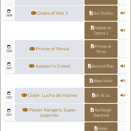
Gears of War 2
Jace Stratton
2008
Soldado de
Gamma 3
Príncipe de
Prince of Persia
2008
Persia
Assassin's Creed
Desmond Miles
2007
Abbas Sofian
Crash: Lucha de titanes
Dr. N. Gin
2007
Power Rangers: Super
Red Ranger
2007
Legends
(Overdrive)
Goldar