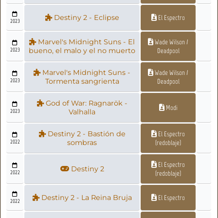
Destiny 2 - Eclipse
El Espectro
2023
Marvel's Midnight Suns - El
Wade Wilson /
2023
bueno, el malo y el no muerto
Deadpool
Marvel's Midnight Suns -
Wade Wilson /
2023
Tormenta sangrienta
Deadpool
God of War: Ragnarök -
Modi
2023
Valhalla
Destiny 2 - Bastión de
El Espectro
2022
sombras
(redoblaje)
El Espectro
Destiny 2
2022
(redoblaje)
Destiny 2 - La Reina Bruja
El Espectro
2022