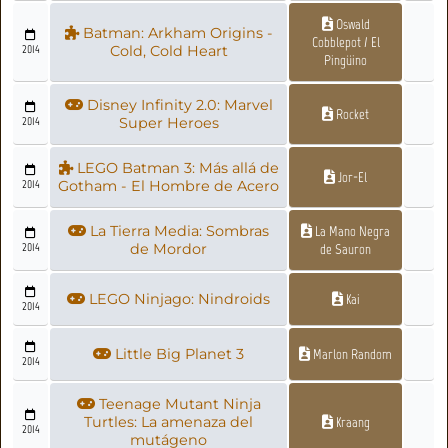
Oswald
Batman: Arkham Origins -
Cobblepot / El
2014
Cold, Cold Heart
Pingüino
Disney Infinity 2.0: Marvel
Rocket
2014
Super Heroes
LEGO Batman 3: Más allá de
Jor-El
2014
Gotham - El Hombre de Acero
La Tierra Media: Sombras
La Mano Negra
2014
de Mordor
de Sauron
LEGO Ninjago: Nindroids
Kai
2014
Little Big Planet 3
Marlon Random
2014
Teenage Mutant Ninja
Turtles: La amenaza del
Kraang
2014
mutágeno