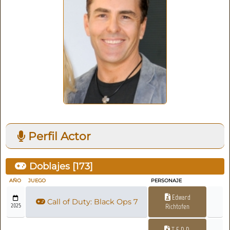
Perfil Actor
Doblajes [
173
]
AÑO
JUEGO
PERSONAJE
Edward
Call of Duty: Black Ops 7
2025
Richtofen
T.E.D.D.