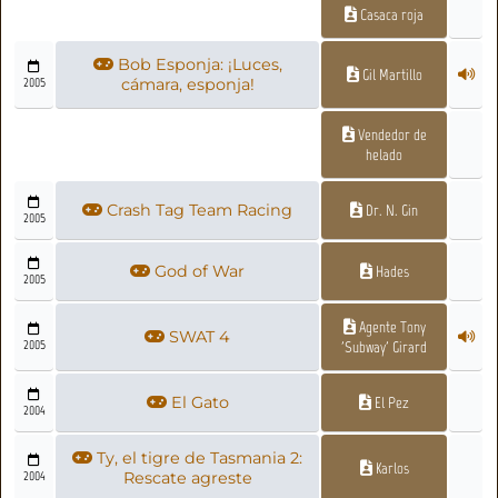
Casaca roja
Bob Esponja: ¡Luces,
Gil Martillo
2005
cámara, esponja!
Vendedor de
helado
Crash Tag Team Racing
Dr. N. Gin
2005
God of War
Hades
2005
Agente Tony
SWAT 4
2005
'Subway' Girard
El Gato
El Pez
2004
Ty, el tigre de Tasmania 2:
Karlos
2004
Rescate agreste