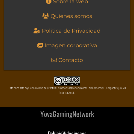
Sobre la web
Quienes somos
Política de Privacidad
Imagen corporativa
Contacto
Esta obra está bajo una licencia de Creative Commons Reconocimiento-NoComercial-CompartirIgual 4.0
Internacional
YovaGamingNetwork
DoblajeVideojuegos