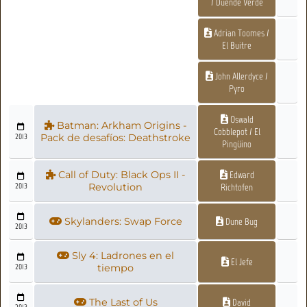
/ Duende Verde
Adrian Toomes /
El Buitre
John Allerdyce /
Pyro
Oswald
Batman: Arkham Origins -
Cobblepot / El
2013
Pack de desafíos: Deathstroke
Pingüino
Call of Duty: Black Ops II -
Edward
2013
Revolution
Richtofen
Skylanders: Swap Force
Dune Bug
2013
Sly 4: Ladrones en el
El Jefe
2013
tiempo
The Last of Us
David