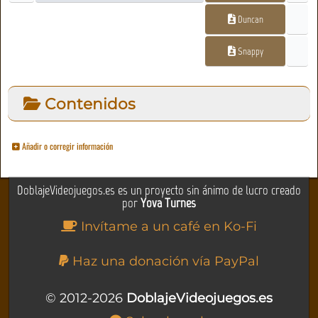
Duncan
Snappy
Contenidos
Añadir o corregir información
DoblajeVideojuegos.es es un proyecto sin ánimo de lucro creado
por
Yova Turnes
Invítame a un café en Ko-Fi
Haz una donación vía PayPal
© 2012-2026
DoblajeVideojuegos.es