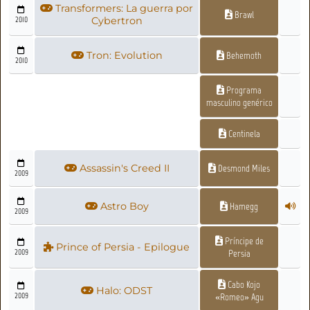
Transformers: La guerra por
Brawl
2010
Cybertron
Tron: Evolution
Behemoth
2010
Programa
masculino genérico
Centinela
Assassin's Creed II
Desmond Miles
2009
Astro Boy
Hamegg
2009
Príncipe de
Prince of Persia - Epilogue
2009
Persia
Cabo Kojo
Halo: ODST
2009
«Romeo» Agu