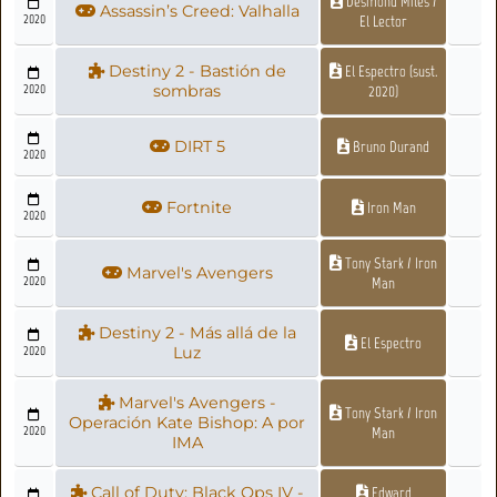
Desmond Miles /
Assassin’s Creed: Valhalla
2020
El Lector
Destiny 2 - Bastión de
El Espectro (sust.
2020
sombras
2020)
DIRT 5
Bruno Durand
2020
Fortnite
Iron Man
2020
Tony Stark / Iron
Marvel's Avengers
2020
Man
Destiny 2 - Más allá de la
El Espectro
2020
Luz
Marvel's Avengers -
Tony Stark / Iron
Operación Kate Bishop: A por
2020
Man
IMA
Call of Duty: Black Ops IV -
Edward