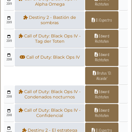
2019
Alpha Omega
Richtofen
Destiny 2 - Bastión de
El Espectro
2019
sombras
Call of Duty: Black Ops IV -
Edward
2019
Tag der Toten
Richtofen
Edward
Call of Duty: Black Ops IV
2018
Richtofen
Brutus 'El
Alcaide'
Call of Duty: Black Ops IV -
Edward
2018
Condenados nocturnos
Richtofen
Call of Duty: Black Ops IV -
Edward
2018
Confidencial
Richtofen
Destiny 2 - El estratega
El Espectro