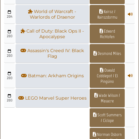
World of Warcraft -
Kairoz /
2014
Warlords of Draenor
Kairozdormu
Call of Duty: Black Ops II -
Edward
2013
Apocalypse
Richtofen
Assassin's Creed IV: Black
Desmond Miles
2013
Flag
Oswald
Batman: Arkham Origins
Cobblepot / El
2013
Pingüino
Wade Wilson /
LEGO Marvel Super Heroes
2013
Masacre
Scott Summers
/ Cíclope
Norman Osborn