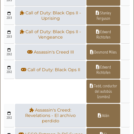
2013
Call of Duty: Black Ops II -
Stanley
2013
Uprising
Ferguson
Call of Duty: Black Ops II -
Edward
2013
Vengeance
Richtofen
Assassin's Creed III
Desmond Miles
2012
Edward
Call of Duty: Black Ops II
2012
Richtofen
Tedd, conductor
del autobús
(zombis)
Assassin's Creed:
Revelations - El archivo
Adán
2012
perdido