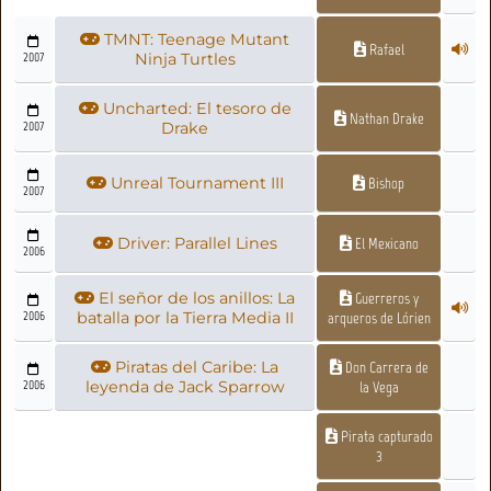
TMNT: Teenage Mutant
Rafael
2007
Ninja Turtles
Uncharted: El tesoro de
Nathan Drake
2007
Drake
Unreal Tournament III
Bishop
2007
Driver: Parallel Lines
El Mexicano
2006
El señor de los anillos: La
Guerreros y
2006
batalla por la Tierra Media II
arqueros de Lórien
Piratas del Caribe: La
Don Carrera de
2006
leyenda de Jack Sparrow
la Vega
Pirata capturado
3