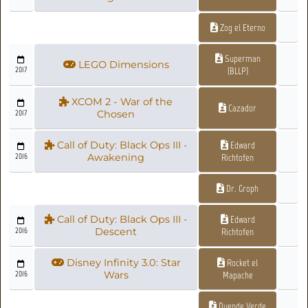
Zog el Eterno
Superman
LEGO Dimensions
2017
(BLLP)
XCOM 2 - War of the
Cazador
2017
Chosen
Call of Duty: Black Ops III -
Edward
2016
Awakening
Richtofen
Dr. Groph
Call of Duty: Black Ops III -
Edward
2016
Descent
Richtofen
Disney Infinity 3.0: Star
Rocket el
2016
Wars
Mapache
Duende Verde