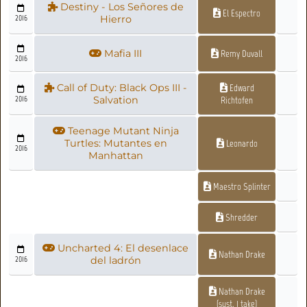
Destiny - Los Señores de
El Espectro
2016
Hierro
Mafia III
Remy Duvall
2016
Call of Duty: Black Ops III -
Edward
2016
Salvation
Richtofen
Teenage Mutant Ninja
Turtles: Mutantes en
Leonardo
2016
Manhattan
Maestro Splinter
Shredder
Uncharted 4: El desenlace
Nathan Drake
2016
del ladrón
Nathan Drake
(sust. 1 take)