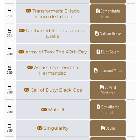
Transformers: El lado
Comandante
2011
oscuro de la luna
Reynolds
Uncharted 3: La traición de
Nathan Drake
2011
Drake
Army of Two: The 40th Day
Elliot Salem
2010
Assassin's Creed: La
Desmond Miles
2010
Hermandad
Edward
Call of Duty: Black Ops
2010
Richtofen
Don Alberto
Mafia II
2010
Clemente
Singularity
Devlin
2010