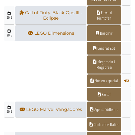
Call of Duty: Black Ops III -
Edward
2016
Eclipse
Richtofen
LEGO Dimensions
Boromir
2016
General Zod
Megamalo /
Megapresi
Núcleo espacial
Karlof
LEGO Marvel Vengadores
Agente Williams
2016
Control de Daños