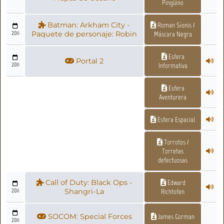
Pingüino
Batman: Arkham City -
Roman Sionis /
2011
Paquete de personaje: Robin
Máscara Negra
Esfera
Portal 2
2011
Informativa
Esfera
Aventurera
Esfera Espacial
Torrotos /
Torretas
defectuosas
Call of Duty: Black Ops -
Edward
2011
Shangri-La
Richtofen
SOCOM: Special Forces
James Gorman
2011