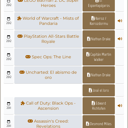
LEGO Batman 2: DC Super
El
2012
Heroes
Espantapájaros
World of Warcraft - Mists of
Kairoz /
2012
Pandaria
Kairozdormu
PlayStation All-Stars Battle
Nathan Drake
2012
Royale
Capitán Martin
Spec Ops: The Line
2012
Walker
Uncharted: El abismo de
Nathan Drake
2012
oro
José el loro
Call of Duty: Black Ops -
Edward
2011
Ascension
Richtofen
Assassin's Creed:
Desmond Miles
2011
Revelations