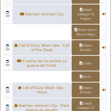
Oswald
Batman: Arkham City
Cobblepot / El
2011
Pingüino
Roman Sionis /
Máscara Negra
Call of Duty: Black Ops - Call
Edward
2011
of the Dead
Richtofen
El señor de los anillos: La
Eradan
2011
guerra del norte
Nordri
Call of Duty: Black Ops -
Edward
2011
Moon
Richtofen
Oswald
Batman: Arkham City - Pack
Cobblepot / El
2011
Mapas de desafío