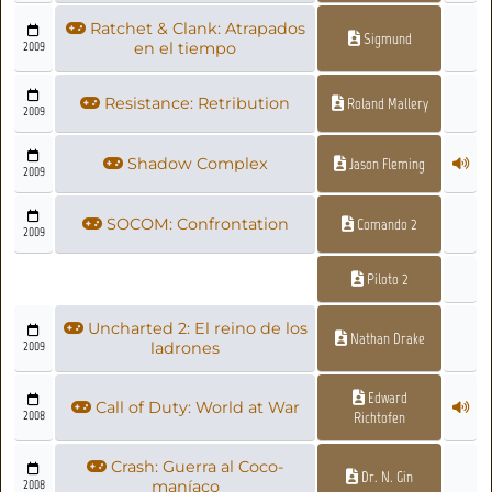
Ratchet & Clank: Atrapados
Sigmund
2009
en el tiempo
Resistance: Retribution
Roland Mallery
2009
Shadow Complex
Jason Fleming
2009
SOCOM: Confrontation
Comando 2
2009
Piloto 2
Uncharted 2: El reino de los
Nathan Drake
2009
ladrones
Edward
Call of Duty: World at War
2008
Richtofen
Crash: Guerra al Coco-
Dr. N. Gin
2008
maníaco