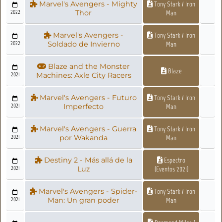
Marvel's Avengers - Mighty
Tony Stark / Iron
2022
Thor
Man
Marvel's Avengers -
Tony Stark / Iron
2022
Soldado de Invierno
Man
Blaze and the Monster
Blaze
2021
Machines: Axle City Racers
Marvel's Avengers - Futuro
Tony Stark / Iron
2021
Imperfecto
Man
Marvel's Avengers - Guerra
Tony Stark / Iron
2021
por Wakanda
Man
Destiny 2 - Más allá de la
Espectro
2021
Luz
(Eventos 2021)
Marvel's Avengers - Spider-
Tony Stark / Iron
2021
Man: Un gran poder
Man