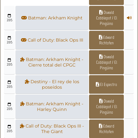
Oswald
Batman: Arkham Knight
Cobblepot / El
2015
Pingüino
Edward
Call of Duty: Black Ops III
2015
Richtofen
Oswald
Batman: Arkham Knight -
Cobblepot / El
2015
Cierre total del CPGC
Pingüino
Destiny - El rey de los
El Espectro
2015
poseídos
Oswald
Batman: Arkham Knight -
Cobblepot / El
2015
Harley Quinn
Pingüino
Call of Duty: Black Ops III -
Edward
2015
The Giant
Richtofen