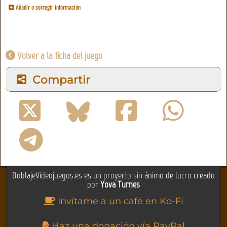
Añadir o corregir información
Volver a la ficha del juego
Compartir
DoblajeVideojuegos.es es un proyecto sin ánimo de lucro creado
por
Yova Turnes
Invítame a un café en Ko-Fi
Haz una donación vía PayPal