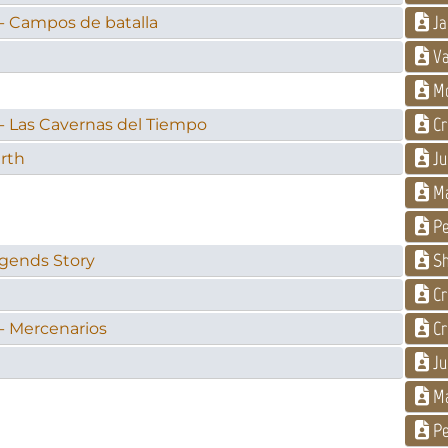
Ja
- Campos de batalla
Va
Mo
Cr
- Las Cavernas del Tiempo
Ju
arth
Ma
Pe
Sh
gends Story
Cr
Cr
- Mercenarios
Ju
Ma
Pe