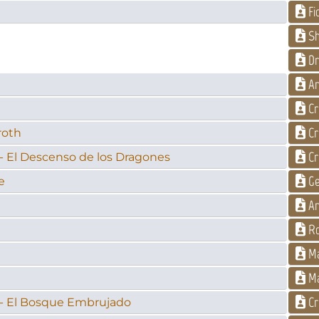
Fi
Sh
Dr
An
Cr
Cr
roth
Cr
- El Descenso de los Dragones
Ge
e
An
Ro
Ma
Ma
Cr
 - El Bosque Embrujado