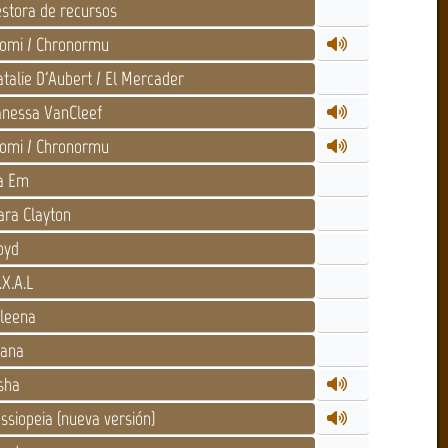
stora de recursos
omi / Chronormu
talie D'Aubert / El Mercader
nessa VanCleef
omi / Chronormu
a Em
ara Clayton
oyd
.X.A.L
leena
tana
sha
ssiopeia (nueva versión)