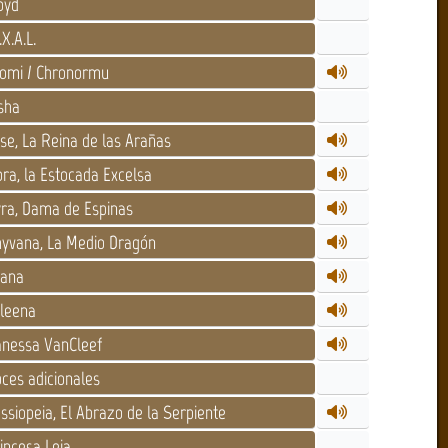
oyd
.X.A.L.
omi / Chronormu
sha
ise, La Reina de las Arañas
ora, la Estocada Excelsa
ra, Dama de Espinas
yvana, La Medio Dragón
tana
leena
nessa VanCleef
ces adicionales
ssiopeia, El Abrazo de la Serpiente
incesa Leia