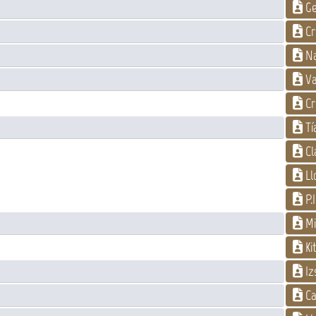
Ge
Cr
Na
Va
Cr
Tí
Cl
Ll
P.I
Mi
Ki
Iz
Ca