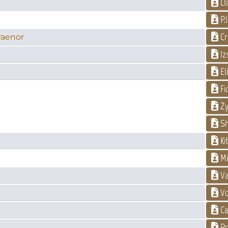
Ll
P.I
Cr
raenor
Iz
El
Fi
Zy
Sh
Ki
Mi
Va
Vo
Ca
Pr