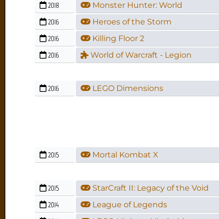
2018
Monster Hunter: World
2016
Heroes of the Storm
2016
Killing Floor 2
2016
World of Warcraft - Legion
2016
LEGO Dimensions
2015
Mortal Kombat X
2015
StarCraft II: Legacy of the Void
2014
League of Legends