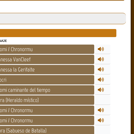
NAJE
omi / Chronormu
nessa VanCleef
nessa la Gerifalte
cri
omi caminante del tiempo
ra (Heraldo místico)
omi / Chronormu
omi / Chronormu
ora (Sabueso de Batalla)