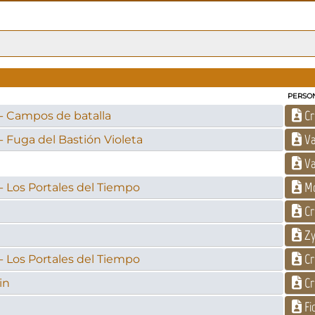
PERSO
Cr
- Campos de batalla
Va
- Fuga del Bastión Violeta
Va
Mo
- Los Portales del Tiempo
Cr
Zy
Cr
- Los Portales del Tiempo
Cr
in
Fi