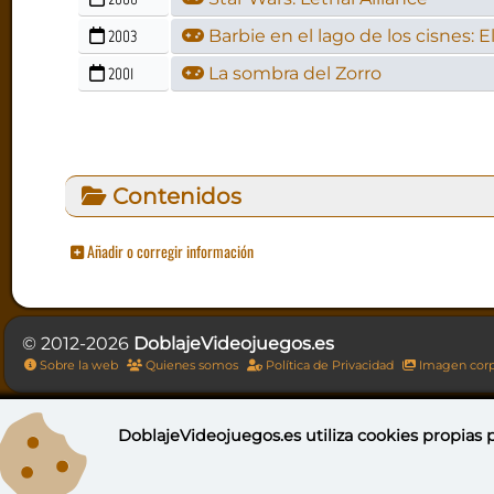
2003
Barbie en el lago de los cisnes:
2001
La sombra del Zorro
Contenidos
Añadir o corregir información
© 2012-2026
DoblajeVideojuegos.es
Sobre la web
Quienes somos
Política de Privacidad
Imagen corp
DoblajeVideojuegos.es utiliza
cookies propias
p