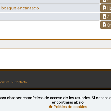
H
 El bosque encantado
Ag
Cr
orativa
Contacto
ara obtener estadísticas de acceso de los usuarios. Si deseas
encontrarás abajo.
Esta obra está bajo una licencia de Creative Commons Reconocimiento-NoComercial-CompartirIgual 4.0 Internacional
Política de cookies