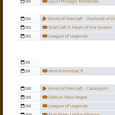
2014
LEGO Ninjago: Nindroids
2014
World of Warcraft - Warlords of D
2013
StarCraft II: Heart of the Swarm
2012
League of Legends
2011
2011
Mortal Kombat 9
2010
World of Warcraft - Cataclysm
2010
Fallout: New Vegas
2010
League of Legends
2006
Star Wars: Lethal Alliance