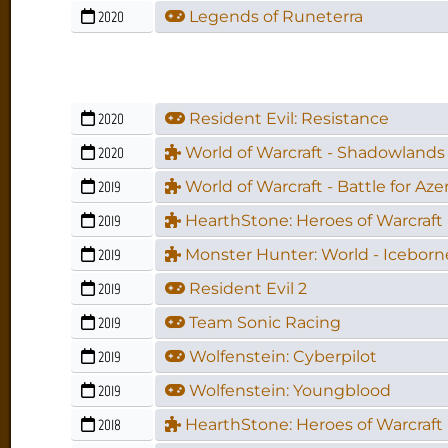
2020
Legends of Runeterra
2020
Resident Evil: Resistance
2020
World of Warcraft - Shadowlands
2019
World of Warcraft - Battle for Aze
2019
HearthStone: Heroes of Warcraft 
2019
Monster Hunter: World - Iceborn
2019
Resident Evil 2
2019
Team Sonic Racing
2019
Wolfenstein: Cyberpilot
2019
Wolfenstein: Youngblood
2018
HearthStone: Heroes of Warcraft