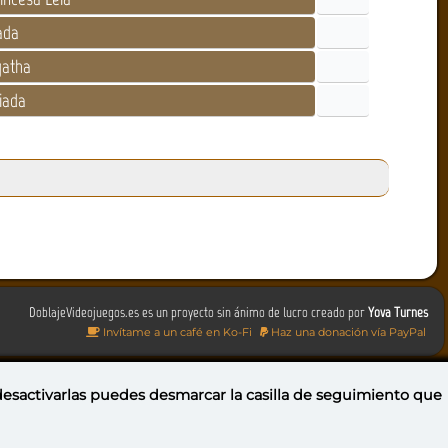
ada
atha
iada
DoblajeVideojuegos.es es un proyecto sin ánimo de lucro creado por
Yova Turnes
Invítame a un café en Ko-Fi
Haz una donación vía PayPal
 desactivarlas puedes
desmarcar la casilla de seguimiento
que