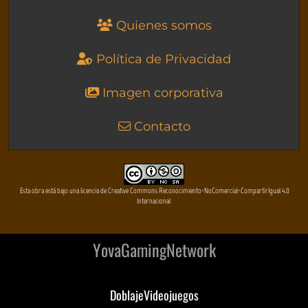
Quienes somos
Política de Privacidad
Imagen corporativa
Contacto
Esta obra está bajo una licencia de Creative Commons Reconocimiento-NoComercial-CompartirIgual 4.0
Internacional
YovaGamingNetwork
DoblajeVideojuegos