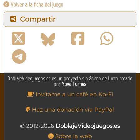
Volver a la ficha del juego
Compartir
DoblajeVideojuegos.es es un proyecto sin ánimo de lucro creado
por
Yova Turnes
Invítame a un café en Ko-Fi
Haz una donación vía PayPal
© 2012-2026
DoblajeVideojuegos.es
Sobre la web