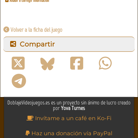
Añadir o corregir información
Volver a la ficha del juego
Compartir
DoblajeVideojuegos.es es un proyecto sin ánimo de lucro creado
por
Yova Turnes
Invítame a un café en Ko-Fi
Haz una donación vía PayPal