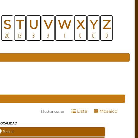
S
T
U
V
W
X
Y
Z
20
13
3
3
1
0
0
0
Lista
Mosaico
Mostrar como
LOCALIDAD
Madrid