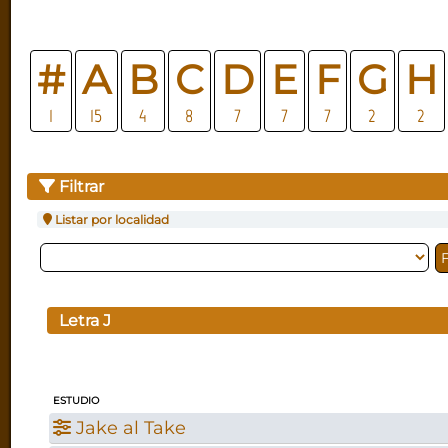
#
A
B
C
D
E
F
G
H
1
15
4
8
7
7
7
2
2
Filtrar
Listar por localidad
Letra
J
ESTUDIO
Jake al Take