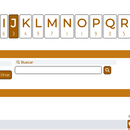
I
J
K
L
M
N
O
P
Q
R
6
3
4
9
7
1
1
9
0
5
Buscar