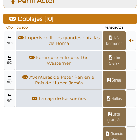
Perfil Actor
Doblajes [
10
]
AÑO
JUEGO
PERSONAJE
Imperivm III: Las grandes batallas
Jefe
2004
de Roma
Normando
Fenimore Fillmore: The
John
2003
Westerner
Starek
Aventuras de Peter Pan en el
Smee
2002
País de Nunca Jamás
La caja de los sueños
Matías
2002
Orco
guardián
Chamán
bubick