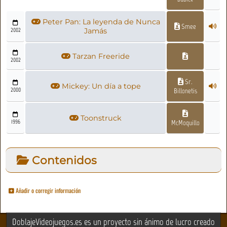
Peter Pan: La leyenda de Nunca
Smee
2002
Jamás
Tarzan Freeride
2002
Sr.
Mickey: Un día a tope
2000
Billonetis
Toonstruck
1996
McMoquillo
Contenidos
Añadir o corregir información
DoblajeVideojuegos.es es un proyecto sin ánimo de lucro creado