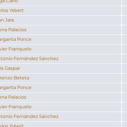
ga Cano
rlos Ysbert
án Jara
ena Palacios
rgarita Ponce
vier Franquelo
tonio Fernández Sánchez
is Gaspar
renzo Beteta
rgarita Ponce
ena Palacios
vier Franquelo
tonio Fernández Sánchez
rlos Ysbert