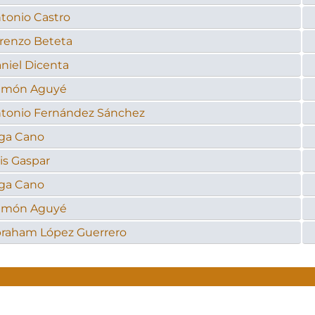
tonio Castro
renzo Beteta
niel Dicenta
amón Aguyé
tonio Fernández Sánchez
ga Cano
is Gaspar
ga Cano
amón Aguyé
raham López Guerrero