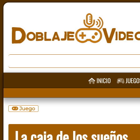
INICIO
JUEGO
Juego
La caja de los sueños