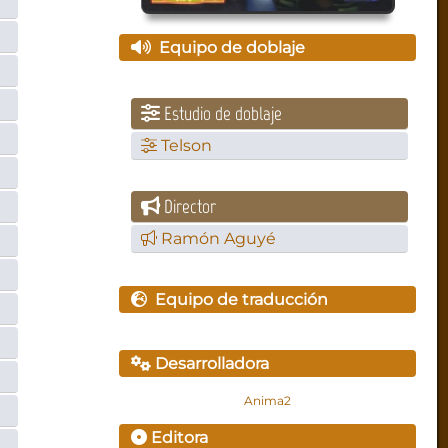
Equipo de doblaje
Estudio de doblaje
Telson
Director
Ramón Aguyé
Equipo de traducción
Desarrolladora
Anima2
Editora