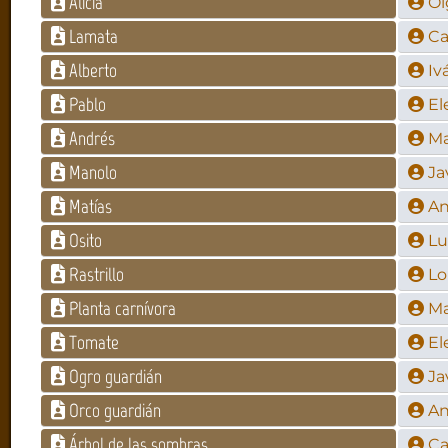
Alicia
Ol
Lamata
Ca
Alberto
Iv
Pablo
El
Andrés
Ma
Manolo
Ja
Matías
An
Osito
Lu
Rastrillo
Lo
Planta carnívora
Ma
Tomate
El
Ogro guardián
Ja
Orco guardián
An
Árbol de las sombras
Ca