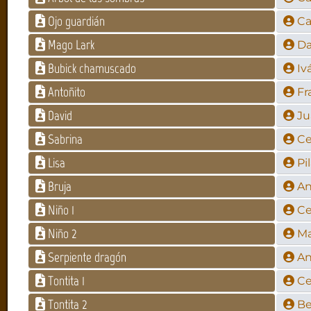
Ojo guardián
Ca
Mago Lark
Da
Bubick chamuscado
Iv
Antoñito
Fr
David
Ju
Sabrina
Ce
Lisa
Pi
Bruja
An
Niño 1
Ce
Niño 2
Ma
Serpiente dragón
An
Tontita 1
Ce
Tontita 2
Be