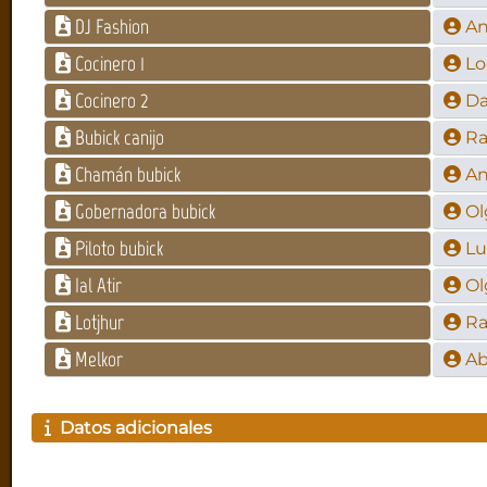
DJ Fashion
An
Cocinero 1
Lo
Cocinero 2
Da
Bubick canijo
R
Chamán bubick
An
Gobernadora bubick
Ol
Piloto bubick
Lu
Ial Atir
Ol
Lotjhur
R
Melkor
Ab
Datos adicionales