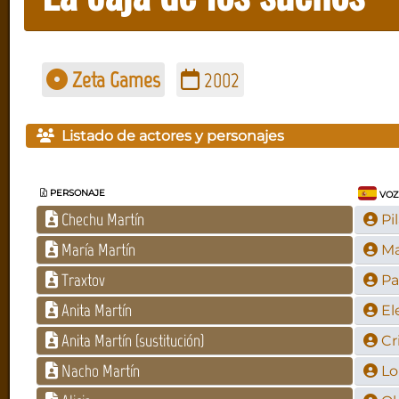
Zeta Games
2002
Listado de actores y personajes
PERSONAJE
VOZ
Chechu Martín
Pi
María Martín
Ma
Traxtov
Pa
Anita Martín
El
Anita Martín (sustitución)
Cr
Nacho Martín
Lo