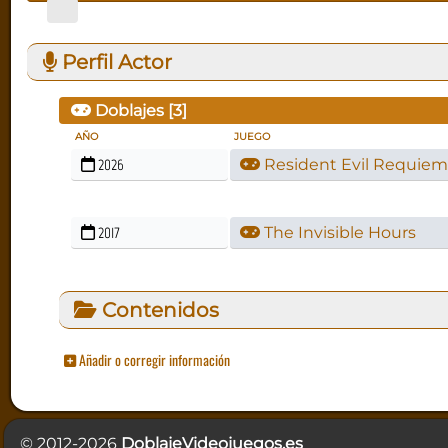
Perfil Actor
Doblajes [
3
]
AÑO
JUEGO
2026
Resident Evil Requie
2017
The Invisible Hours
Contenidos
Añadir o corregir información
© 2012-2026
DoblajeVideojuegos.es