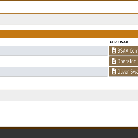
PERSONAJE
BSAA Com
m
Operator
Oliver Sw