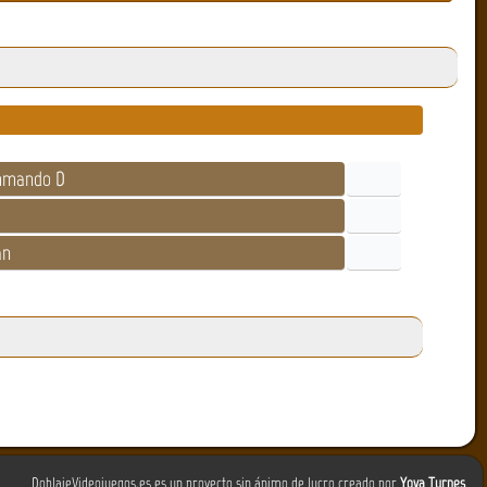
mando D
an
DoblajeVideojuegos.es es un proyecto sin ánimo de lucro creado por
Yova Turnes