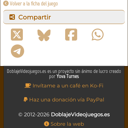
Volver a la ficha del juego
Compartir
DoblajeVideojuegos.es es un proyecto sin ánimo de lucro creado
por
Yova Turnes
Invítame a un café en Ko-Fi
Haz una donación vía PayPal
© 2012-2026
DoblajeVideojuegos.es
Sobre la web