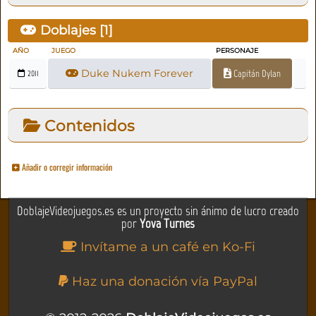
Doblajes [
1
]
AÑO
JUEGO
PERSONAJE
Duke Nukem Forever
Capitán Dylan
2011
Contenidos
Añadir o corregir información
DoblajeVideojuegos.es es un proyecto sin ánimo de lucro creado
por
Yova Turnes
Invítame a un café en Ko-Fi
Haz una donación vía PayPal