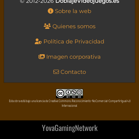
© 2012-2026
DoblajeVideojuegos.es
Sobre la web
Quienes somos
Política de Privacidad
Imagen corporativa
Contacto
Esta obra está bajo una licencia de Creative Commons Reconocimiento-NoComercial-CompartirIgual 4.0
Internacional
YovaGamingNetwork