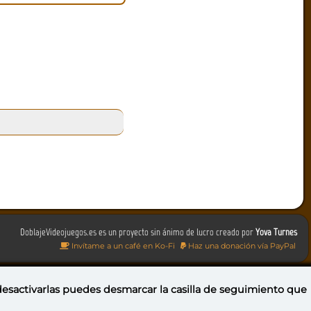
DoblajeVideojuegos.es es un proyecto sin ánimo de lucro creado por
Yova Turnes
Invítame a un café en Ko-Fi
Haz una donación vía PayPal
 desactivarlas puedes
desmarcar la casilla de seguimiento
que