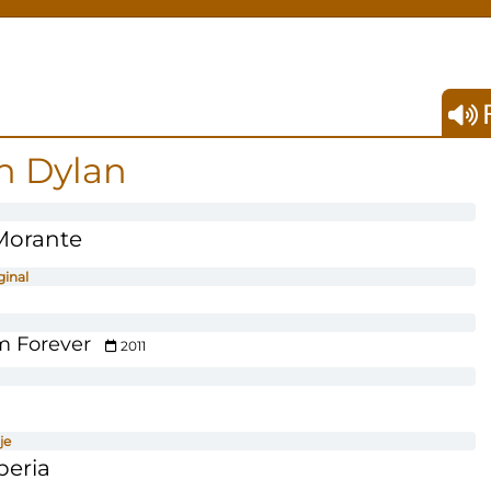
F
n Dylan
Morante
ginal
 Forever
2011
je
beria