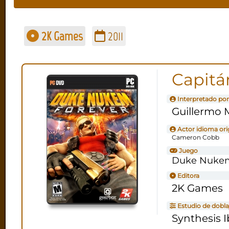
2K Games
2011
Capitá
Interpretado por
Guillermo 
Actor idioma ori
Cameron Cobb
Juego
Duke Nukem
Editora
2K Games
Estudio de dobla
Synthesis I