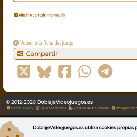
Añadir o corregir información
Volver a la ficha del juego
Compartir
© 2012-2026
DoblajeVideojuegos.es
Sobre la web
Quienes somos
Política de Privacidad
Imagen corp
DoblajeVideojuegos.es utiliza
cookies propias
p