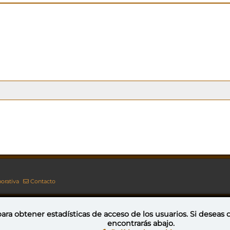
orativa
Contacto
ara obtener estadísticas de acceso de los usuarios. Si deseas
encontrarás abajo.
Esta obra está bajo una licencia de Creative Commons Reconocimiento-NoComercial-CompartirIgual 4.0 Internacional