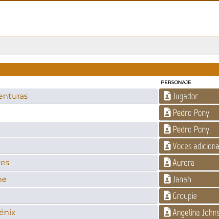
PERSONAJE
Jugador
enturas
Pedro Pony
Pedro Pony
Voces adiciona
Aurora
res
Janah
me
Groupie
Angelina John
Fénix