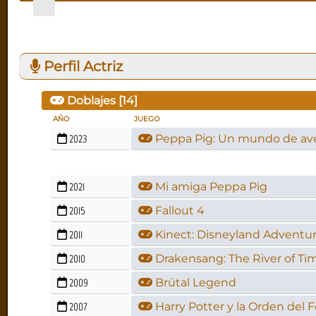
Perfil Actriz
Doblajes [
14
]
AÑO
JUEGO
2023
Peppa Pig: Un mundo de av
2021
Mi amiga Peppa Pig
2015
Fallout 4
2011
Kinect: Disneyland Adventu
2010
Drakensang: The River of Ti
2009
Brütal Legend
2007
Harry Potter y la Orden del 