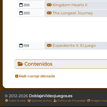
2006
Kingdom Hearts II
2000
The Longest Journey
1998
Expediente X: El juego
Contenidos
Añadir o corregir información
© 2012-2026
DoblajeVideojuegos.es
Sobre la web
Quienes somos
Política de Privacidad
Imagen corp