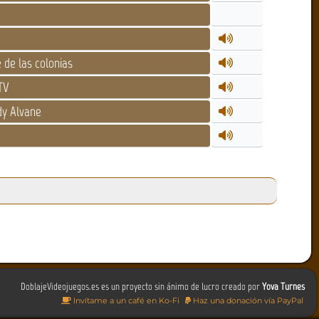
de las colonias
TV
dy Alvane
DoblajeVideojuegos.es es un proyecto sin ánimo de lucro creado por
Yova Turnes
Invítame a un café en Ko-Fi
Haz una donación vía PayPal