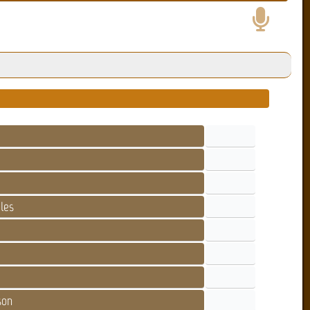
les
son