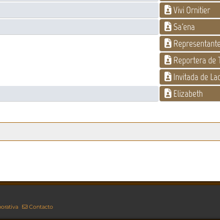
Vivi Ornitier
Sa'ena
Representante 
Reportera de 
Invitada de La
Elizabeth
orativa
Contacto