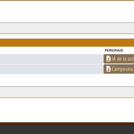
PERSONAJE
IA de la es
Campesina