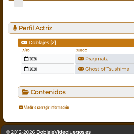
Perfil Actriz
Doblajes [
2
]
AÑO
JUEGO
2026
Pragmata
2020
Ghost of Tsushima
Contenidos
Añadir o corregir información
© 2012-2026
DoblajeVideojuegos.es