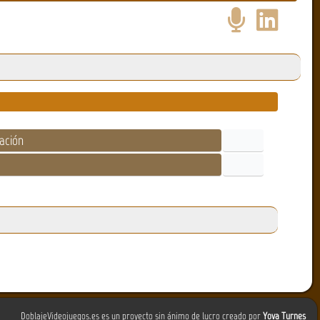
tación
DoblajeVideojuegos.es es un proyecto sin ánimo de lucro creado por
Yova Turnes