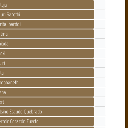
lgja
uri Sarethi
rita (bardo)
lma
iada
oki
iri
la
mphaneth
ena
rt
lsine Escudo Quebrado
rmir Corazón Fuerte