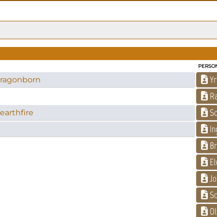
PERSO
Yr
 Dragonborn
Ra
So
earthfire
In
Br
El
Jo
So
Ol