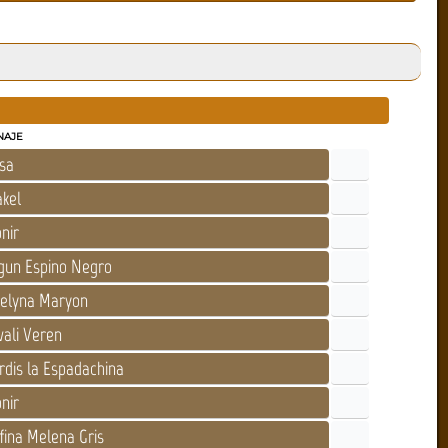
NAJE
sa
kel
nir
gun Espino Negro
elyna Maryon
vali Veren
rdis la Espadachina
nir
fina Melena Gris