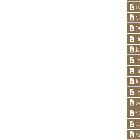
Ys
Ni
Ca
Id
Jar
Er
Ill
Ju
Er
Sv
Ni
Co
Fa