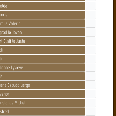
olda
mriel
mila Valerio
grod la Joven
l Elisif la Justa
di
di
lienne Lyvieve
is
ana Escudo Largo
venor
nstance Michel
stred