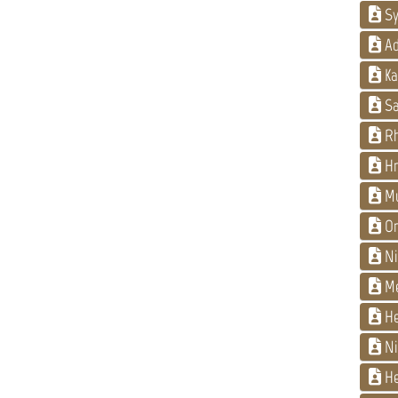
Sy
Ad
Ka
Sa
Rh
Hr
Mu
Or
Ni
M
He
Ni
He