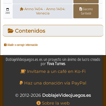
Anno 1404 - Anno 1404:
Giacomo
2010
Venecia
Garibaldi
Contenidos
Añadir o corregir información
DoblajeVideojuegos.es es un proyecto sin ánimo de lucro creado
por
Yova Turnes
Invítame a un café en Ko-Fi
Haz una donación vía PayPal
© 2012-2026
DoblajeVideojuegos.es
Sobre la web