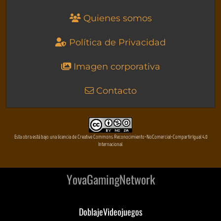
Quienes somos
Política de Privacidad
Imagen corporativa
Contacto
Esta obra está bajo una licencia de Creative Commons Reconocimiento-NoComercial-CompartirIgual 4.0
Internacional
YovaGamingNetwork
DoblajeVideojuegos