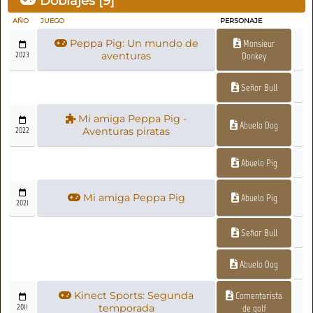
Doblajes [
9
]
AÑO
JUEGO
PERSONAJE
Peppa Pig: Un mundo de
Monsieur
2023
aventuras
Donkey
Señor Bull
Mi amiga Peppa Pig -
Abuelo Dog
2022
Aventuras piratas
Abuelo Pig
Mi amiga Peppa Pig
Abuelo Pig
2021
Señor Bull
Abuelo Dog
Kinect Sports: Segunda
Comentarista
2011
temporada
de golf