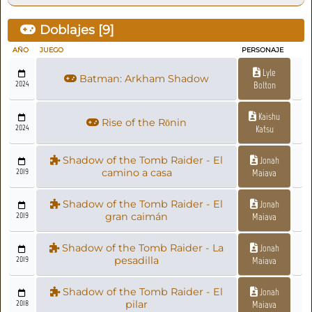
Doblajes [
9
]
AÑO
JUEGO
PERSONAJE
Lyle
Batman: Arkham Shadow
2024
Bolton
Kaishu
Rise of the Rōnin
2024
Katsu
Shadow of the Tomb Raider - El
Jonah
2019
camino a casa
Maiava
Shadow of the Tomb Raider - El
Jonah
2019
gran caimán
Maiava
Shadow of the Tomb Raider - La
Jonah
2019
pesadilla
Maiava
Shadow of the Tomb Raider - El
Jonah
2018
pilar
Maiava