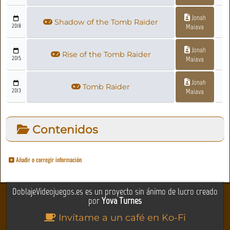
Jonah
Shadow of the Tomb Raider
2018
Maiava
Jonah
Rise of the Tomb Raider
2015
Maiava
Jonah
Tomb Raider
2013
Maiava
Contenidos
Añadir o corregir información
DoblajeVideojuegos.es es un proyecto sin ánimo de lucro creado
por
Yova Turnes
Invítame a un café en Ko-Fi