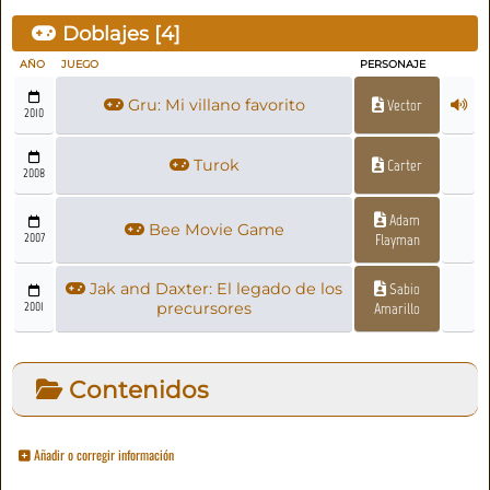
Doblajes [
4
]
AÑO
JUEGO
PERSONAJE
Gru: Mi villano favorito
Vector
2010
Turok
Carter
2008
Adam
Bee Movie Game
2007
Flayman
Jak and Daxter: El legado de los
Sabio
2001
precursores
Amarillo
Contenidos
Añadir o corregir información