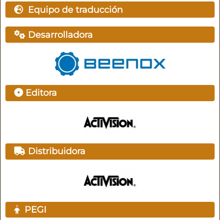
Equipo de traducción
Desarrolladora
Editora
Distribuidora
PEGI