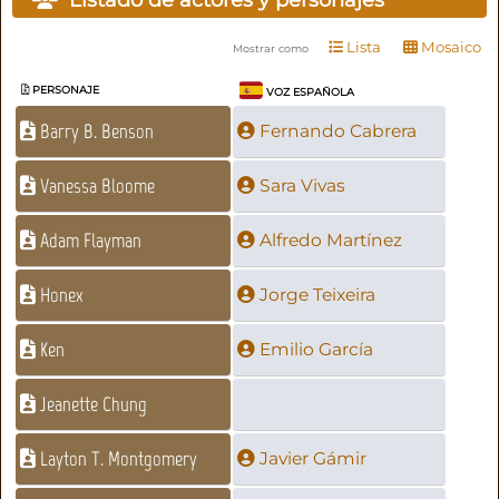
Lista
Mosaico
Mostrar como
PERSONAJE
VOZ ESPAÑOLA
Barry B. Benson
Fernando Cabrera
Vanessa Bloome
Sara Vivas
Adam Flayman
Alfredo Martínez
Honex
Jorge Teixeira
Ken
Emilio García
Jeanette Chung
Layton T. Montgomery
Javier Gámir