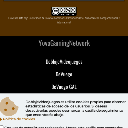
Esta obra está bajo una licencia de Creative Commons Reconocimiento-NoComercial-CompartirIgual 4.0
Internacional
YovaGamingNetwork
DoblajeVideojuegos
DeVuego
DeVuego GAL
DeVuego LATAM
DoblajeVideojuegos.es utiliza
cookies propias
para obtener
estadísticas de acceso de los usuarios. Si deseas
DeVuego Portugal
desactivarlas puedes
desmarcar la casilla de seguimiento
que encontrarás abajo.
Política de cookies
Cookies de estadísticas rechazadas. Marca esta casilla para aceptarlas.