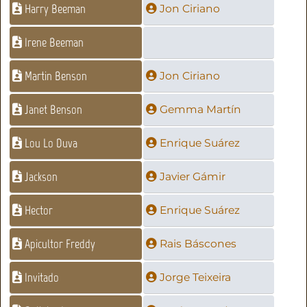
Harry Beeman
Jon Ciriano
Irene Beeman
Martin Benson
Jon Ciriano
Janet Benson
Gemma Martín
Lou Lo Duva
Enrique Suárez
Jackson
Javier Gámir
Hector
Enrique Suárez
Apicultor Freddy
Rais Báscones
Invitado
Jorge Teixeira