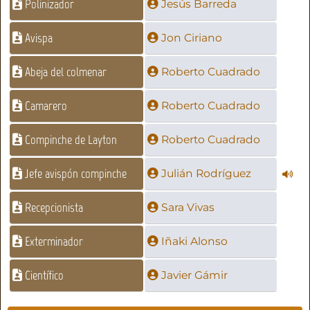
Polinizador
Jesús Barreda
Avispa
Jon Ciriano
Abeja del colmenar
Roberto Cuadrado
Camarero
Roberto Cuadrado
Compinche de Layton
Roberto Cuadrado
Jefe avispón compinche
Julián Rodríguez
Recepcionista
Sara Vivas
Exterminador
Iñaki Alonso
Científico
Javier Gámir