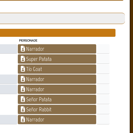
PERSONAJE
Narrador
Super Patata
Tío Goat
Narrador
Narrador
Señor Patata
Señor Rabbit
Narrador