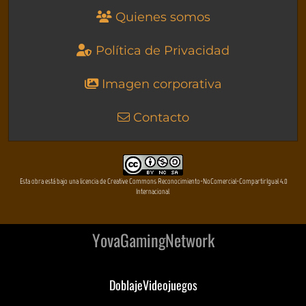
Quienes somos
Política de Privacidad
Imagen corporativa
Contacto
Esta obra está bajo una licencia de Creative Commons Reconocimiento-NoComercial-CompartirIgual 4.0
Internacional
YovaGamingNetwork
DoblajeVideojuegos