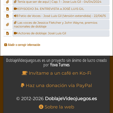
Tenía que ser de aquí | Cap. 1 - Jose Luis Gil - 04/04/2024
EPISODIO 34. ENTREVISTA a JOSÉ LUIS GIL
Patio de Voces - José Luis Gil (Versión extendida) - 22/06/15
Las voces de Jessica Fletcher y John Wayne, premios
nacionales de doblaje
Actores de doblaje: José Luis Gil
Añadir o corregir información
DoblajeVideojuegos.es es un proyecto sin ánimo de lucro creado
por
Yova Turnes
Invítame a un café en Ko-Fi
Haz una donación vía PayPal
© 2012-2026
DoblajeVideojuegos.es
Sobre la web