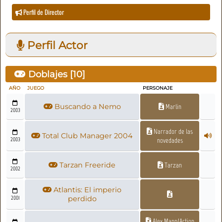
Perfil de Director
Perfil Actor
Doblajes [
10
]
AÑO
JUEGO
PERSONAJE
Buscando a Nemo
Marlin
2003
Narrador de las
Total Club Manager 2004
2003
novedades
Tarzan Freeride
Tarzan
2002
Atlantis: El imperio
2001
perdido
Alex Mann/Action