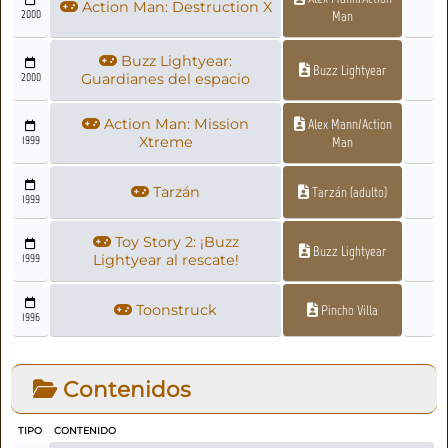
Action Man: Destruction X
2000
Man
Buzz Lightyear:
Buzz Lightyear
2000
Guardianes del espacio
Action Man: Mission
Alex Mann/Action
1999
Xtreme
Man
Tarzán
Tarzán (adulto)
1999
Toy Story 2: ¡Buzz
Buzz Lightyear
1999
Lightyear al rescate!
Toonstruck
Pincho Villa
1996
Contenidos
TIPO
CONTENIDO