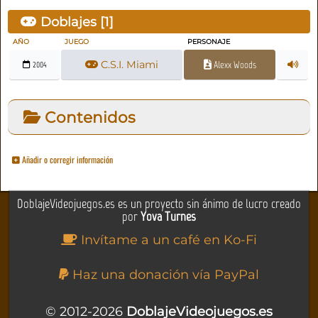
Doblajes [
1
]
AÑO
JUEGO
PERSONAJE
C.S.I. Miami
Alexx Woods
2004
Contenidos
Añadir o corregir información
DoblajeVideojuegos.es es un proyecto sin ánimo de lucro creado
por
Yova Turnes
Invítame a un café en Ko-Fi
Haz una donación vía PayPal
© 2012-2026
DoblajeVideojuegos.es