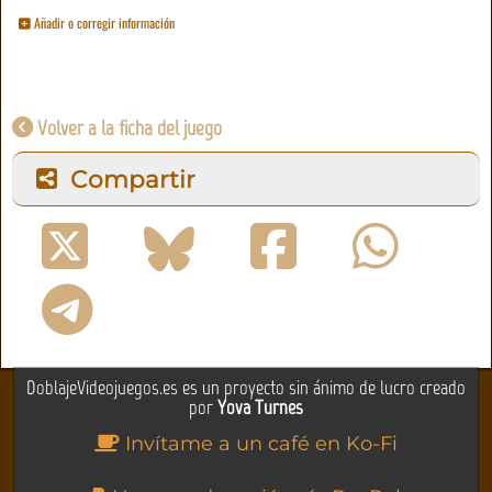
Añadir o corregir información
Volver a la ficha del juego
Compartir
DoblajeVideojuegos.es es un proyecto sin ánimo de lucro creado
por
Yova Turnes
Invítame a un café en Ko-Fi