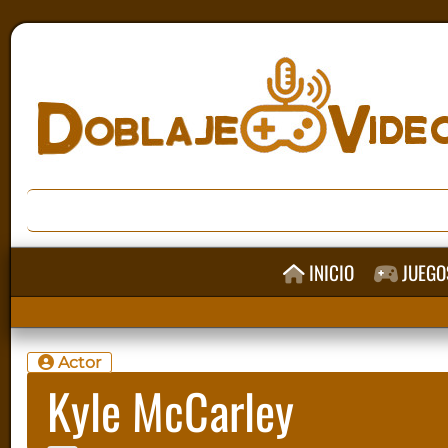
INICIO
JUEGO
Actor
Kyle McCarley