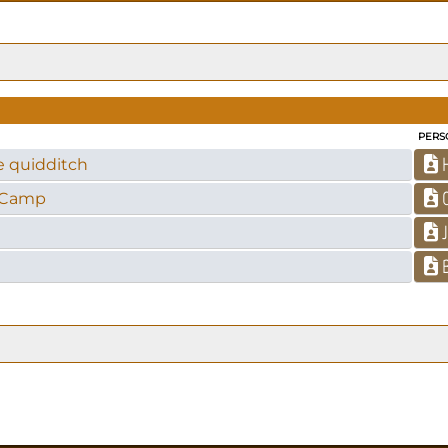
PERS
H
e quidditch
G
t Camp
J
B