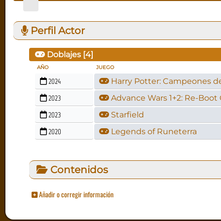
Perfil Actor
Doblajes [
4
]
AÑO
JUEGO
2024
Harry Potter: Campeones d
2023
Advance Wars 1+2: Re-Boo
2023
Starfield
2020
Legends of Runeterra
Contenidos
Añadir o corregir información