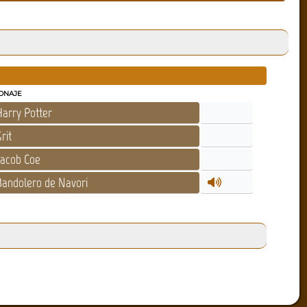
ONAJE
arry Potter
rit
acob Coe
andolero de Navori