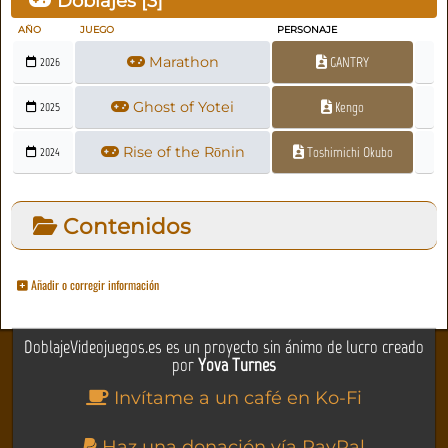
Doblajes [
3
]
AÑO
JUEGO
PERSONAJE
Marathon
GANTRY
2026
Ghost of Yotei
Kengo
2025
Rise of the Rōnin
Toshimichi Okubo
2024
Contenidos
Añadir o corregir información
DoblajeVideojuegos.es es un proyecto sin ánimo de lucro creado
por
Yova Turnes
Invítame a un café en Ko-Fi
Haz una donación vía PayPal