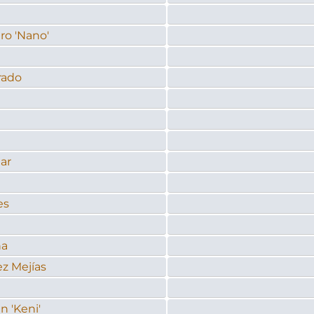
ro 'Nano'
rado
a
ar
es
na
z Mejías
 'Keni'