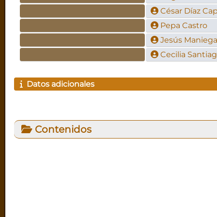
César Díaz Capi
Pepa Castro
Jesús Manieg
Cecilia Santia
Datos adicionales
Contenidos