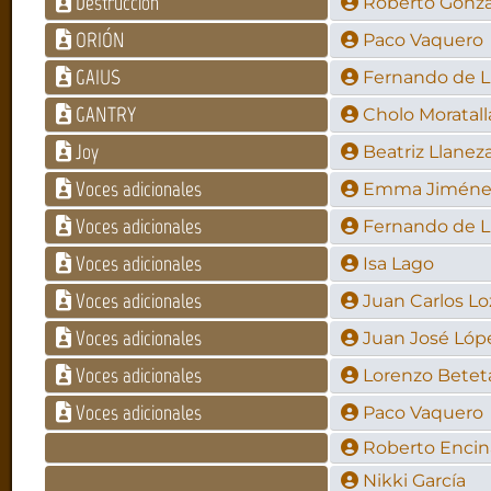
Destrucción
Roberto Gonzá
ORIÓN
Paco Vaquero
GAIUS
Fernando de L
GANTRY
Cholo Moratall
Joy
Beatriz Llanez
Voces adicionales
Emma Jiméne
Voces adicionales
Fernando de L
Voces adicionales
Isa Lago
Voces adicionales
Juan Carlos L
Voces adicionales
Juan José Lóp
Voces adicionales
Lorenzo Betet
Voces adicionales
Paco Vaquero
Roberto Encin
Nikki García