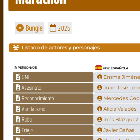
Bungie
2026
Listado de actores y personajes
PERSONAJE
VOZ ESPAÑOLA
ONI
Emma Jiméne
Asesinato
Juan José Lóp
Reconocimiento
Mercedes Cep
Vandalismo
Alicia Valadés
Robo
Inés Blázquez
Triaje
Javier Bañas