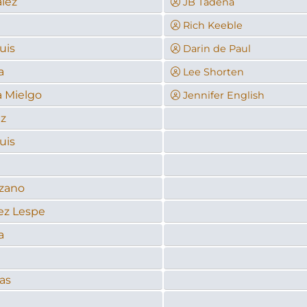
lez
JB Tadena
Rich Keeble
uis
Darin de Paul
a
Lee Shorten
a Mielgo
Jennifer English
z
uis
ozano
ez Lespe
a
as