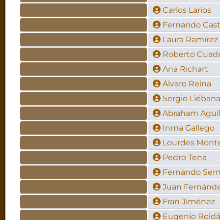
Carlos Larios
Fernando Cast
Laura Ramírez
Roberto Cuad
Ana Richart
Álvaro Reina
Sergio Liéban
Abraham Aguil
Inma Gallego
Lourdes Mont
Pedro Tena
Fernando Ser
Juan Fernánde
Fran Jiménez
Eugenio Roldán