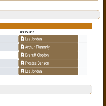
PERSONAJE
Lee Jordan
Arthur Plummly
Everett Clopton
Frostee Benson
Lee Jordan