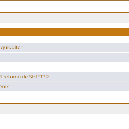
 quidditch
 El retorno de SH1FT3R
énix