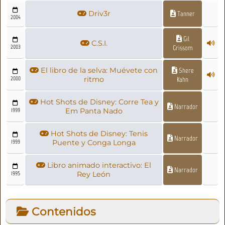
Driv3r
Tanner
2004
Gil
C.S.I.
2003
Grissom
El libro de la selva: Muévete con
Shere
2000
ritmo
Kahn
Hot Shots de Disney: Corre Tea y
Narrador
1999
Em Panta Nado
Hot Shots de Disney: Tenis
Narrador
1999
Puente y Conga Longa
Libro animado interactivo: El
Narrador
1995
Rey León
Contenidos