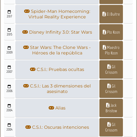
Spider-Man Homecoming:
El Buitre
2017
Virtual Reality Experience
Disney Infinity 3.0: Star Wars
Plo Koon
2015
Star Wars: The Clone Wars -
Maestro
2009
Héroes de la república
Plo Koon
Gil
C.S.I.: Pruebas ocultas
2007
Grissom
C.S.I.: Las 3 dimensiones del
Gil
2006
asesinato
Grissom
Jack
Alias
2004
Bristow
Gil
C.S.I.: Oscuras intenciones
2004
Grissom